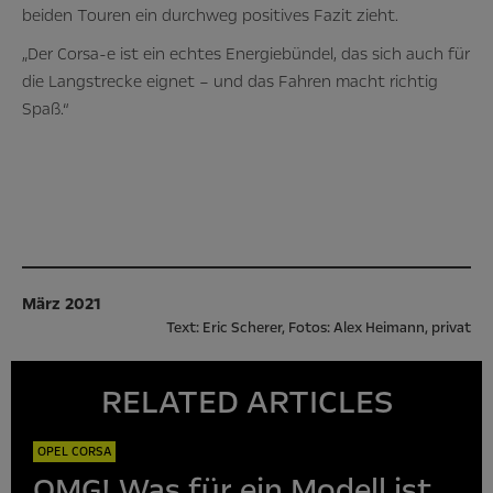
beiden Touren ein durchweg positives Fazit zieht.
„Der Corsa-e ist ein echtes Energiebündel, das sich auch für
die Langstrecke eignet – und das Fahren macht richtig
Spaß.“
März 2021
Text: Eric Scherer, Fotos: Alex Heimann, privat
RELATED ARTICLES
OPEL CORSA
OMG! Was für ein Modell ist