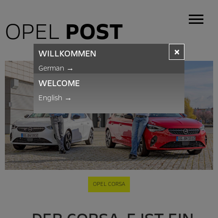
OPEL
POST
×
WILLKOMMEN
German
→
WELCOME
English
→
OPEL CORSA