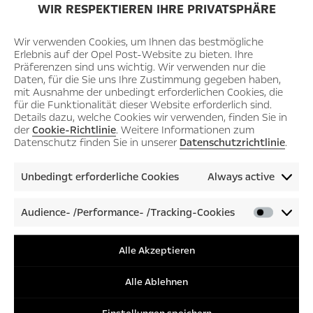
WIR RESPEKTIEREN IHRE PRIVATSPHÄRE
MOTORSPORT
Wir verwenden Cookies, um Ihnen das bestmögliche
Bitter Sweet Victory
Erlebnis auf der Opel Post-Website zu bieten. Ihre
Präferenzen sind uns wichtig. Wir verwenden nur die
Die Geschichte eines Underdogs: Das Bitter Motorsport Team
Daten, für die Sie uns Ihre Zustimmung gegeben haben,
fährt mit einem Corsa sensationell zum Klassensieg beim 24-
mit Ausnahme der unbedingt erforderlichen Cookies, die
für die Funktionalität dieser Website erforderlich sind.
Stunden-Rennen.
Details dazu, welche Cookies wir verwenden, finden Sie in
der
Cookie-Richtlinie
. Weitere Informationen zum
Datenschutz finden Sie in unserer
Datenschutzrichtlinie
.
Unbedingt erforderliche Cookies
Always active
BLITZ
STORIES
Audience- /Performance- /Tracking-Cookies
Audienc
/Perfor
/Tracki
Alle Akzeptieren
Cookies
Alle Ablehnen