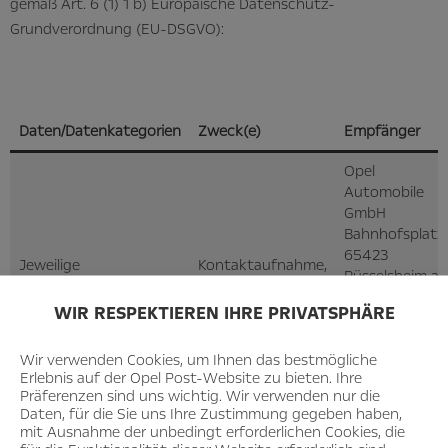
gemäß Art. 6 (1) 1 b) Europäische Datenschutz-
Grundverordnung (EU-DSGVO):
Daten/Datenkategorien
Zweck(e)
Empfänger
Opel
Automobile
GmbH
Bahnhofsplatz,
65423
Jeweilige
Kontaktaufnahme,
Rüsselsheim a
Identifikations- und
Kommunikation
Main
Kontaktdaten (Name,
und Bearbeitung
WIR RESPEKTIEREN IHRE PRIVATSPHÄRE
E-Mail-Adresse*)
von Anfragen
Tausendunddre
Wir verwenden Cookies, um Ihnen das bestmögliche
Hartmann-
Erlebnis auf der Opel Post-Website zu bieten. Ihre
Ibach-Straße
Präferenzen sind uns wichtig. Wir verwenden nur die
85,
Daten, für die Sie uns Ihre Zustimmung gegeben haben,
60389 Frankfu
mit Ausnahme der unbedingt erforderlichen Cookies, die