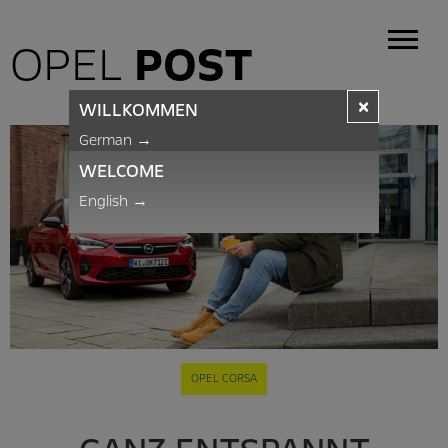
OPEL
POST
×
WILLKOMMEN
German
→
WELCOME
English
→
OPEL CORSA