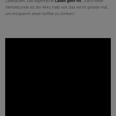
Ladesäulen. Das eigentliche
Laden geht fix
: „Nach einer
Viertelstunde ist der Akku halb voll. Das reicht gerade mal,
um entspannt einen Kaffee zu trinken.“