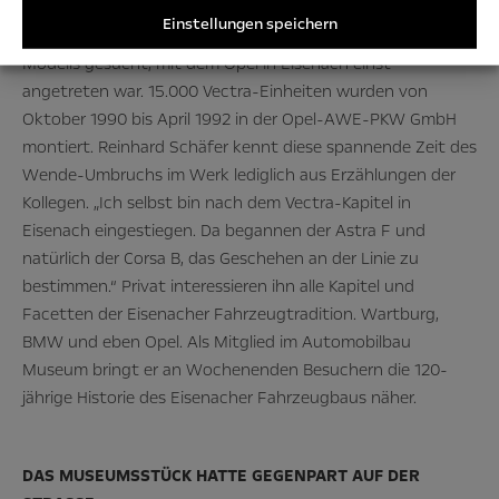
Einstellungen speichern
Drei Jahre hat Reinhard Schäfer nach einem Exemplar des
Modells gesucht, mit dem Opel in Eisenach einst
angetreten war. 15.000 Vectra-Einheiten wurden von
Oktober 1990 bis April 1992 in der Opel-AWE-PKW GmbH
montiert. Reinhard Schäfer kennt diese spannende Zeit des
Wende-Umbruchs im Werk lediglich aus Erzählungen der
Kollegen. „Ich selbst bin nach dem Vectra-Kapitel in
Eisenach eingestiegen. Da begannen der Astra F und
natürlich der Corsa B, das Geschehen an der Linie zu
bestimmen.“ Privat interessieren ihn alle Kapitel und
Facetten der Eisenacher Fahrzeugtradition. Wartburg,
BMW und eben Opel. Als Mitglied im Automobilbau
Museum bringt er an Wochenenden Besuchern die 120-
jährige Historie des Eisenacher Fahrzeugbaus näher.
DAS MUSEUMSSTÜCK HATTE GEGENPART AUF DER