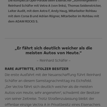
Die komplette Opel-Parade beim Eisenacher „Sommergewinn“:
Reinhard Schäfer mit Vetra A (von links), Thomas Seidenstricker,
Leiter Audit, mit dem Astra F, Andy Haug, Mitarbeiter Rohbau
mit dem Corsa B und Adrian Rögner, Mitarbeiter im Rohbau mit
dem ADAM ROCKS S.
„Er fährt sich deutlich weicher als die
meisten Autos von Heute.“
– Reinhard Schäfer –
RARE AUFTRITTE, STOLZER BESITZER
Die erste Ausfahrt mit der Neuanschaffung führt Reinhard
Schäfer an diesem Samstagnachmittag ins Eichsfeld.
„Der Vectra fährt sich deutlich weicher als die meisten
Autos von Heute, sehr angenehm“, schwärmt der Besitzer
von seiner Zeitreise. Trotz Straßenzulassung bleibt der
offenbar einzige Vectra A in Privatbesitz eines Eisenachers