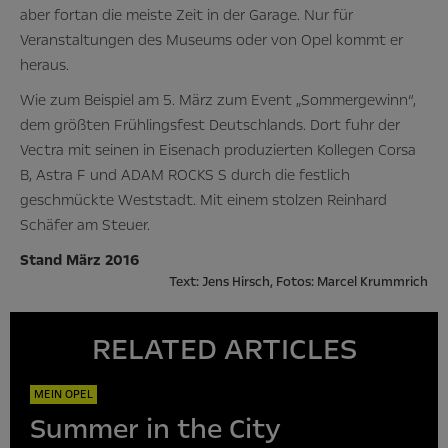
aber fortan die meiste Zeit in der Garage. Nur für
Veranstaltungen des Museums oder von Opel kommt er
heraus.
Wie zum Beispiel am 5. März zum Event „Sommergewinn“,
dem größten Frühlingsfest Deutschlands. Dort fuhr der
Vectra mit seinen in Eisenach produzierten Kollegen Corsa
B, Astra F und ADAM ROCKS S durch die festlich
geschmückte Weststadt. Mit einem stolzen Reinhard
Schäfer am Steuer.
Stand März 2016
Text: Jens Hirsch, Fotos: Marcel Krummrich
RELATED ARTICLES
MEIN OPEL
Summer in the City