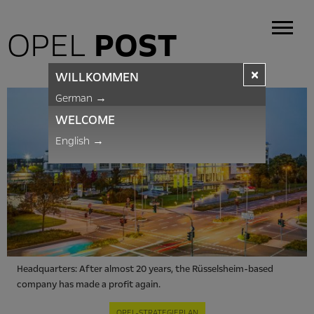
OPEL
POST
×
WILLKOMMEN
German
→
WELCOME
English
→
Headquarters: After almost 20 years, the Rüsselsheim-based
company has made a profit again.
OPEL-STRATEGIEPLAN