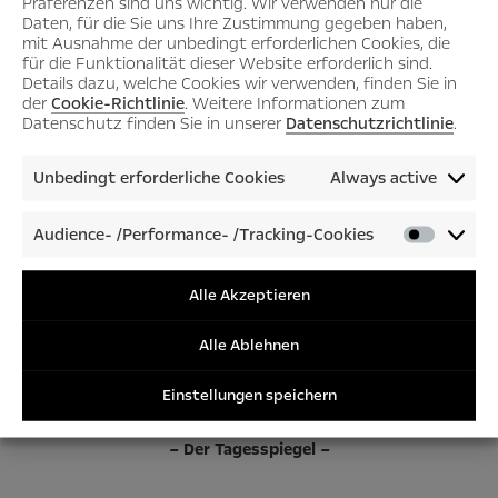
Präferenzen sind uns wichtig. Wir verwenden nur die
Daten, für die Sie uns Ihre Zustimmung gegeben haben,
Tavares’ strategischen
mit Ausnahme der unbedingt erforderlichen Cookies, die
Instrumenten zählt, und der
für die Funktionalität dieser Website erforderlich sind.
Details dazu, welche Cookies wir verwenden, finden Sie in
Senkung variabler
der
Cookie-Richtlinie
. Weitere Informationen zum
Datenschutz finden Sie in unserer
Datenschutzrichtlinie
.
sowie fixer Kosten.“
Unbedingt erforderliche Cookies
Always active
– Handelsblatt –
Audience- /Performance- /Tracking-Cookies
Audienc
/Perfor
/Tracki
Alle Akzeptieren
Cookies
„Opel schafft die
Alle Ablehnen
Wende“
Einstellungen speichern
– Der Tagesspiegel –