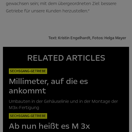
gewachsen sein; mit dem übergeordneten Ziel: bessere
Getriebe für unsere Kunden herzustellen.“
Text: Kristin Engelhardt, Fotos: Helga Mayer
RELATED ARTICLES
SECHSGANG-GETRIEBE
Millimeter, auf die es
ankommt
Umbauten in der Gehäuselinie und in der Montage der
M3x-Fertigung
SECHSGANG-GETRIEBE
Ab nun heißt es M 3x