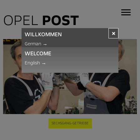
OPEL
POST
×
WILLKOMMEN
German
→
WELCOME
English
→
SECHSGANG-GETRIEBE