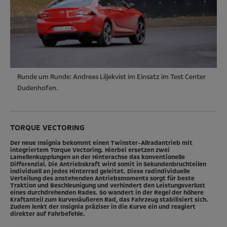
Runde um Runde: Andreas Liljekvist im Einsatz im Test Center
Dudenhofen.
TORQUE VECTORING
Der neue Insignia bekommt einen Twinster-Allradantrieb mit
integriertem Torque Vectoring. Hierbei ersetzen zwei
Lamellenkupplungen an der Hinterachse das konventionelle
Differenzial. Die Antriebskraft wird somit in Sekundenbruchteilen
individuell an jedes Hinterrad geleitet. Diese radindividuelle
Verteilung des anstehenden Antriebsmoments sorgt für beste
Traktion und Beschleunigung und verhindert den Leistungsverlust
eines durchdrehenden Rades. So wandert in der Regel der höhere
Kraftanteil zum kurvenäußeren Rad, das Fahrzeug stabilisiert sich.
Zudem lenkt der Insignia präziser in die Kurve ein und reagiert
direkter auf Fahrbefehle.