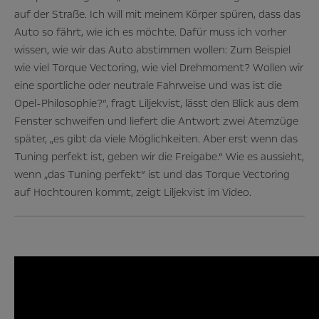
auf der Straße. Ich will mit meinem Körper spüren, dass das
Auto so fährt, wie ich es möchte. Dafür muss ich vorher
wissen, wie wir das Auto abstimmen wollen: Zum Beispiel
wie viel Torque Vectoring, wie viel Drehmoment? Wollen wir
eine sportliche oder neutrale Fahrweise und was ist die
Opel-Philosophie?“, fragt Liljekvist, lässt den Blick aus dem
Fenster schweifen und liefert die Antwort zwei Atemzüge
später, „es gibt da viele Möglichkeiten. Aber erst wenn das
Tuning perfekt ist, geben wir die Freigabe.“ Wie es aussieht,
wenn „das Tuning perfekt“ ist und das Torque Vectoring
auf Hochtouren kommt, zeigt Liljekvist im Video.