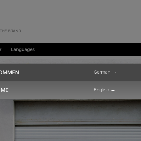
 THE BRAND
r
Languages
KOMMEN
German
→
OME
English
→