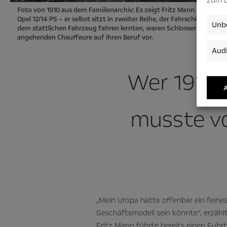
Foto von 1910 aus dem Familienarchiv: Es zeigt Fritz Mann mit einem
Opel 12/14 PS – er selbst sitzt in zweiter Reihe, der Fahrschüler am Le
Unbe
dem stattlichen Fahrzeug fahren lernten, waren Schlosser und Mecha
angehenden Chauffeure auf ihren Beruf vor.
Audi
Wer 1910 
A
musste vo
„Mein Uropa hatte offenbar ein feine
Geschäftsmodell sein könnte“, erzähl
Fritz Mann führte bereits einen Fuhr