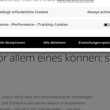
Vor dem ersten Weltkrieg gab es im
 seiner ersten Fahrschüler in einem
der Rüsselsheimer Classic Sammlu
nkrad. Die ersten Schüler, die auf
dingt erforderliche Cookies
Always activ
Dobberkau nahm wie sein Uropa au
niker. Die Prüfung bereitete die
als Fahrschüler.
ence- /Performance- /Tracking-Cookies
die Fahrprüfung besteh
lle Akzeptieren
Alle Ablehnen
Einstellungen spei
r allem eines können: 
s Gespür dafür, dass die Fahrausbildung ein beständiges
t Olaf Dobberkau bei seinem Besuch in Rüsselsheim.
betrieb – natürlich mit Opel-Modellen – und eine