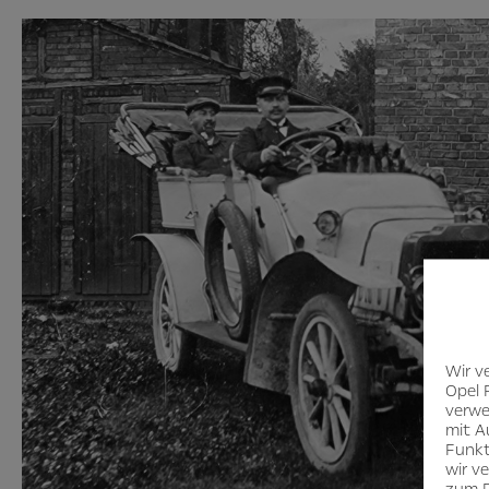
Wir v
Opel 
verwe
mit A
Funkt
wir v
zum D