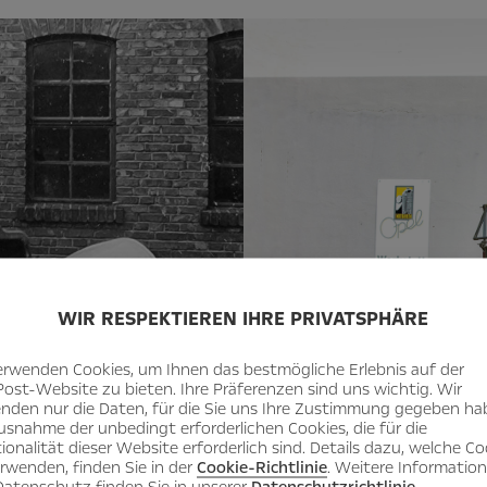
WIR RESPEKTIEREN IHRE PRIVATSPHÄRE
erwenden Cookies, um Ihnen das bestmögliche Erlebnis auf der
Post-Website zu bieten. Ihre Präferenzen sind uns wichtig. Wir
nden nur die Daten, für die Sie uns Ihre Zustimmung gegeben ha
usnahme der unbedingt erforderlichen Cookies, die für die
ionalität dieser Website erforderlich sind. Details dazu, welche Co
erwenden, finden Sie in der
Cookie-Richtlinie
. Weitere Informatio
atenschutz finden Sie in unserer
Datenschutzrichtlinie
.