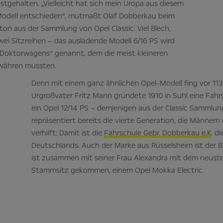
stgehalten. „Vielleicht hat sich mein Uropa aus diesem
Modell entschieden“, mutmaßt Olaf Dobberkau beim
n aus der Sammlung von Opel Classic. Viel Blech,
wei Sitzreihen – das ausladende Modell 6/16 PS wird
 Doktorwagens“ genannt, dem die meist kleineren
ewähren mussten.
Denn mit einem ganz ähnlichen Opel-Modell fing vor 113
Urgroßvater Fritz Mann gründete 1910 in Suhl eine Fahr
ein Opel 12/14 PS – demjenigen aus der Classic Sammlung
repräsentiert bereits die vierte Generation, die Männe
verhilft: Damit ist die
Fahrschule Gebr. Dobberkau e.K
. d
Deutschlands. Auch der Marke aus Rüsselsheim ist der B
ist zusammen mit seiner Frau Alexandra mit dem neuste
Stammsitz gekommen, einem Opel Mokka Electric.