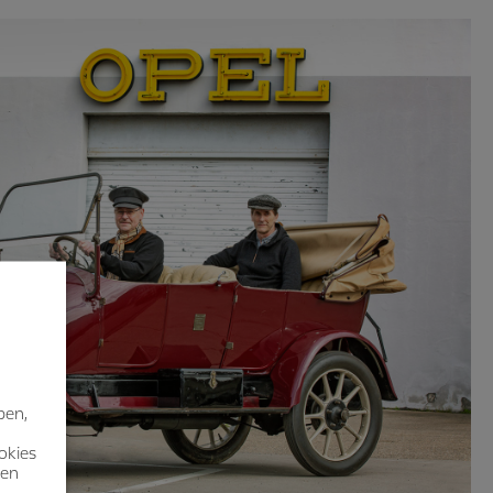
ben,
okies
nen