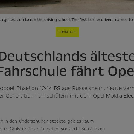
th generation to run the driving school. The first learner drivers learned t
TRADITION
Deutschlands ältest
Fahrschule fährt Ope
oppel-Phaeton 12/14 PS aus Rüsselsheim, heute verh
ter Generation Fahrschülern mit dem Opel Mokka Elec
och in den Kinderschuhen steckte, gab es kaum
eine: „Größere Gefährte haben Vorfahrt.“ So ist es im