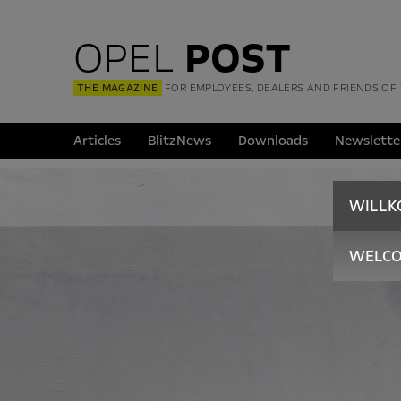
OPEL
POST
THE MAGAZINE
FOR EMPLOYEES, DEALERS AND FRIENDS OF
Articles
BlitzNews
Downloads
Newslette
WILL
WELC