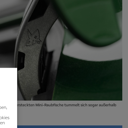
Einer der versteckten Mini-Raubfische tummelt sich sogar außerhalb
ben,
okies
nen