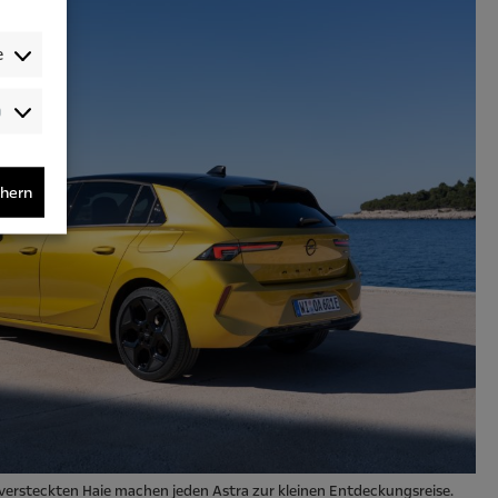
e
Audience-
/Performance-
/Tracking-
Cookies
chern
 versteckten Haie machen jeden Astra zur kleinen Entdeckungsreise.