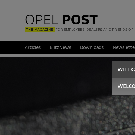
OPEL
POST
THE MAGAZINE
FOR EMPLOYEES, DEALERS AND FRIENDS OF
Articles
BlitzNews
Downloads
Newslette
WILL
WELC