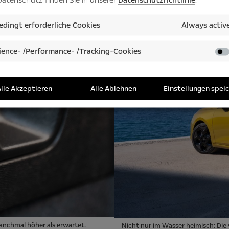
dingt erforderliche Cookies
Always activ
ence- /Performance- /Tracking-Cookies
lle Akzeptieren
Alle Ablehnen
Einstellungen spei
anchmal höher als erwartet.
Nicht nur im Wasser heimisch: Die