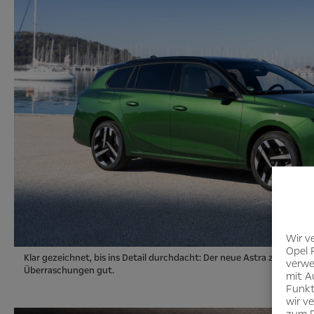
Wir v
Opel 
Klar gezeichnet, bis ins Detail durchdacht: Der neue Astra zeigt Halt
verwe
Überraschungen gut.
mit A
Funkt
wir v
zum D