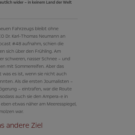
utlich wider – in keinem Land der Welt
neuen Fahrzeugs bleibt ohne
CEO Dr. Karl-Thomas Neumann an
cast #48 aufnahm, schien die
n sich über den Frühling. Am
er schweren, nasser Schnee – und
gen mit Sommerreifen. Aber das
was es ist, wenn sie nicht auch
nnten. Als die ersten Journalisten –
ögerung – eintrafen, war die Route
 sodass auch sie den Ampera-e in
 eben etwas näher am Meeresspiegel,
molzen war.
s andere Ziel