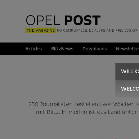
OPEL
POST
THE MAGAZINE
FOR EMPLOYEES, DEALERS AND FRIENDS OF
Articles
BlitzNews
Downloads
Newslette
WILL
Ele
WELC
250 Journalisten testeten zwei Wochen l
mit Blitz. Immerhin ist das Land unte