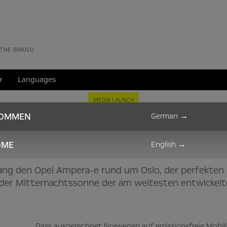
 THE BRAND
r
Languages
MEDIA LAUNCH
KOMMEN
German
→
ktrisierendes Norw
OME
English
→
ang den Opel Ampera-e rund um Oslo, der perfekten
r der Mitternachtssonne der am weitesten entwickelt
Dass ausgerechnet Norwegen auf emissionsfreie Mobilit