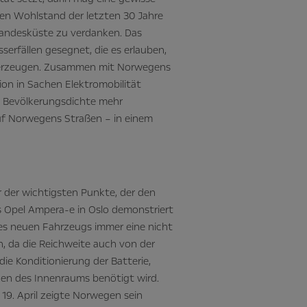
hren Wohlstand der letzten 30 Jahre
Landesküste zu verdanken. Das
erfällen gesegnet, die es erlauben,
u erzeugen. Zusammen mit Norwegens
tion in Sachen Elektromobilität
ur Bevölkerungsdichte mehr
uf Norwegens Straßen – in einem
er der wichtigsten Punkte, der den
es Opel Ampera-e in Oslo demonstriert
ines neuen Fahrzeugs immer eine nicht
n, da die Reichweite auch von der
ie Konditionierung der Batterie,
eizen des Innenraums benötigt wird.
19. April zeigte Norwegen sein