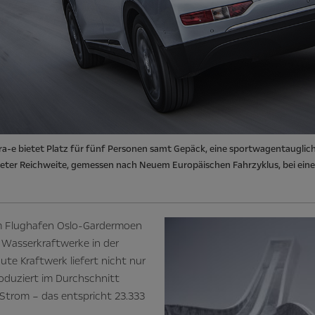
a-e bietet Platz für fünf Personen samt Gepäck, eine sportwagentauglich
meter Reichweite, gemessen nach Neuem Europäischen Fahrzyklus, bei ein
om Flughafen Oslo-Gardermoen
 Wasserkraftwerke in der
ute Kraftwerk liefert nicht nur
roduziert im Durchschnitt
 Strom – das entspricht 23.333