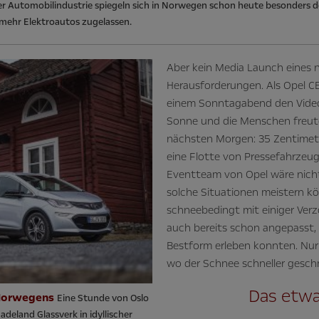
 Automobilindustrie spiegeln sich in Norwegen schon heute besonders de
 mehr Elektroautos zugelassen.
Aber kein Media Launch eines 
Herausforderungen. Als Opel 
einem Sonntagabend den Video
Sonne und die Menschen freute
nächsten Morgen: 35 Zentimet
eine Flotte von Pressefahrzeu
Eventteam von Opel wäre nicht 
solche Situationen meistern kö
schneebedingt mit einiger Verz
auch bereits schon angepasst,
Bestform erleben konnten. Nur
wo der Schnee schneller gesch
Das etwa
 Norwegens
Eine Stunde von Oslo
Hadeland Glassverk in idyllischer