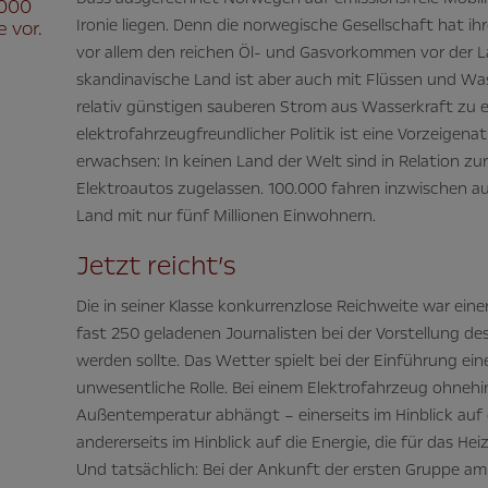
.000
Ironie liegen. Denn die norwegische Gesellschaft hat i
 vor.
vor allem den reichen Öl- und Gasvorkommen vor der 
skandinavische Land ist aber auch mit Flüssen und Wass
relativ günstigen sauberen Strom aus Wasserkraft z
elektrofahrzeugfreundlicher Politik ist eine Vorzeigena
erwachsen: In keinen Land der Welt sind in Relation z
Elektroautos zugelassen. 100.000 fahren inzwischen a
Land mit nur fünf Millionen Einwohnern.
Jetzt reicht’s
Die in seiner Klasse konkurrenzlose Reichweite war ein
fast 250 geladenen Journalisten bei der Vorstellung d
werden sollte. Das Wetter spielt bei der Einführung e
unwesentliche Rolle. Bei einem Elektrofahrzeug ohnehi
Außentemperatur abhängt – einerseits im Hinblick auf d
andererseits im Hinblick auf die Energie, die für das H
Und tatsächlich: Bei der Ankunft der ersten Gruppe am 