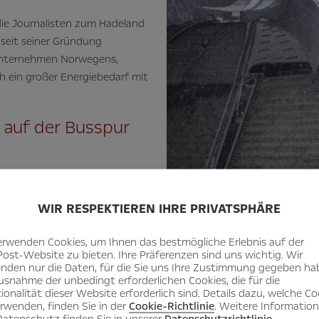
die Journalisten zum Hadeland
e seit seiner Gründung
eunternehmen Norwegens,
h ein großer Energiebedarf mit
 auf der Busspur
 wie der Sprungschanze
as sich der Geschichte der
WIR RESPEKTIEREN IHRE PRIVATSPHÄRE
widmet, erlebten die
bisher wichtigsten
erwenden Cookies, um Ihnen das bestmögliche Erlebnis auf der
 – im Stadtverkehr. Und der
Post-Website zu bieten. Ihre Präferenzen sind uns wichtig. Wir
nden nur die Daten, für die Sie uns Ihre Zustimmung gegeben ha
ordentlich Laune. Staus
usnahme der unbedingt erforderlichen Cookies, die für die
en“ kann man seinen Stromer an
ionalität dieser Website erforderlich sind. Details dazu, welche Co
ie sich über das Stadtgebiet
erwenden, finden Sie in der
Cookie-Richtlinie
. Weitere Informatio
atenschutz finden Sie in unserer
Datenschutzrichtlinie
.