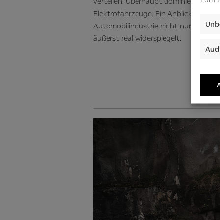
verteilen. Überhaupt dominieren auf 
Elektrofahrzeuge. Ein Anblick, der d
Unbe
Automobilindustrie nicht nur theoret
äußerst real widerspiegelt.
Audi
A