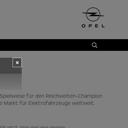
×
egen
 Spielwiese für den Reichweiten-Champion
e Markt für Elektrofahrzeuge weltweit.
ät setzt, darin mag eine gewisse