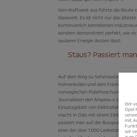
Vom Kraftwerk aus führte die Route 
Glassverk. Es ist nicht nur das ältest
kontinuierlich betriebenen Industri
sondern demonstriert perfekt, wie sic
sauberer Energie decken lässt.
Staus? Passiert man
Auf dem Weg zu Sehenswürdigkeiten
Holmenkollen und dem Frammuseum, d
norwegischen Polarforschungsreisen 
Journalisten den Ampera-e zudem im 
Wir v
Einsatzgebiet von Elektrofahrzeugen
Opel 
verwe
macht in Oslo mit einem Elektroauto 
mit A
passiert man auf der Busspur, „tank
Funkt
einer der über 1.000 Ladestationen, d
wir v
zum D