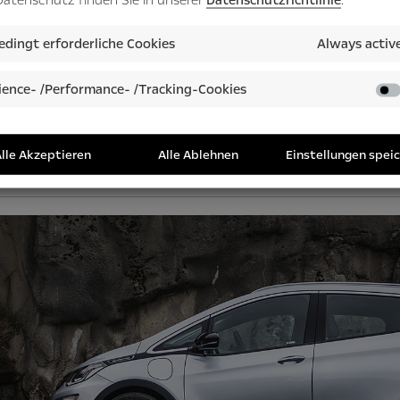
den Straßen die
ie Umwälzungen in der
dingt erforderliche Cookies
Always activ
isch auf dem Papier, sondern
Die älteste Skisprungscha
ence- /Performance- /Tracking-Cookies
Sprungschanze Holmenkollen in O
Wettkämpfe statt.
lle Akzeptieren
Alle Ablehnen
Einstellungen spei