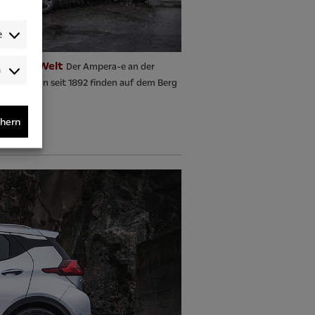
e
nze der Welt
Der Ampera-e an der
Audience-
slo. Schon seit 1892 finden auf dem Berg
/Performance-
/Tracking-
Cookies
chern