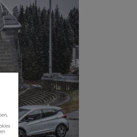
ben,
okies
nen