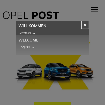
OPEL
POST
×
WILLKOMMEN
German
→
WELCOME
English
→