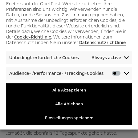
Erlebnis auf der Opel Post-Website zu bieten. Ihre
Präferenzen sind uns wichtig. Wir verwenden nur die
Daten, für die Sie uns Ihre Zustimmung gegeben haben,
mit Ausnahme der unbedingt erforderlichen Cookies, die
für die Funktionalität dieser Website erforderlich sind.
„Fritz1964“ holt Tagessieg,
Details dazu, welche Cookies wir verwenden, finden Sie in
der
Cookie-Richtlinie
. Weitere Informationen zum
„oregin“ ist fast schon
Datenschutz finden Sie in unserer
Datenschutzrichtlinie
.
Gesamtsieger
Unbedingt erforderliche Cookies
Always active
Und wie ist unsere Tipp-Community durch diesen
dramatischen 33. Spieltag gekommen? Den Tagessieg hat
Audience- /Performance- /Tracking-Cookies
Audienc
„Fritz1964“ eingefahren, mit immerhin 21 Punkten. Vier
/Perfor
ergebnisgenaue Tipps haben’s möglich gemacht. Und, man
/Tracki
Alle Akzeptieren
höre und staune, den Leipziger Coup in München hat er
Cookies
zumindest in der Tendenz vorausgesehen, wie übrigens
Alle Ablehnen
noch einige mehr unserer Tipper. Hut ab. Auf Rang zwei
landet „U.Flach“ mit 19 Punkten, als Dritter aufs Treppchen
Einstellungen speichern
darf „FSV“, weil er im Gesamtranking besser steht als
„erna66“, die ebenfalls 18 Tagespunkte geholt hatte.