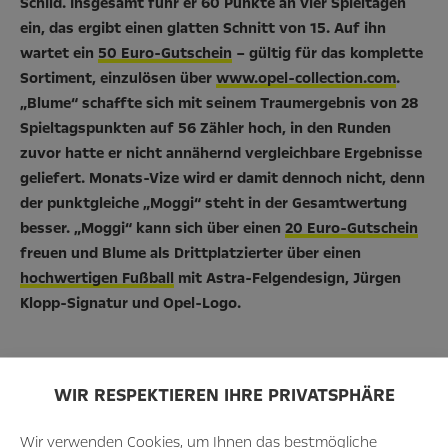
Schild. Insgesamt fuhr er 60 Punkte an vier Spieltagen
ein, das ergibt einen glatten Schnitt von 15. Auf ihn
wartet ein
50 Euro-Gutschein
– gültig für das komplette
Sortiment, einzulösen über
www.opel-collection.com
.
„Blume“ schaffte sich mit seinem Traumergebnis von 28
Spieltagspunkten auf 56 Zähler hoch, in den Runden
zuvor hatte er nicht annähernd vergleichbare Ergebnisse
geliefert. Monats-Vize wird er damit dennoch nicht, denn
der punktgleiche „Moggi“ steht in der Gesamtwertung
besser. „Moggi“ kann sich über einen
20 Euro-Gutschein
freuen und Blume als Drittplatzierter über einen
hochwertigen Fußball
mit Astra-Felgendesign, Jürgen
Klopp-Signatur und Opel-Logo.
WIR RESPEKTIEREN IHRE PRIVATSPHÄRE
Wir verwenden Cookies, um Ihnen das bestmögliche