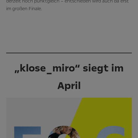
derzeit noch punktgleich – entschieden wird auch da erst
im großen Finale.
„klose_miro“ siegt im
April