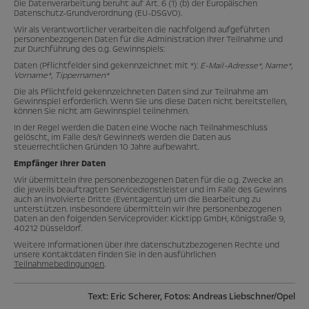
Die Datenverarbeitung beruht auf Art. 6 (1) (b) der Europäischen
Datenschutz-Grundverordnung (EU-DSGVO).
Wir als Verantwortlicher verarbeiten die nachfolgend aufgeführten
personenbezogenen Daten für die Administration Ihrer Teilnahme und
zur Durchführung des o.g. Gewinnspiels:
Daten (Pflichtfelder sind gekennzeichnet mit *):
E-Mail-Adresse*
,
Name*,
Vorname*, Tippernamen*
Die als Pflichtfeld gekennzeichneten Daten sind zur Teilnahme am
Gewinnspiel erforderlich. Wenn Sie uns diese Daten nicht bereitstellen,
können Sie nicht am Gewinnspiel teilnehmen.
In der Regel werden die Daten eine Woche nach Teilnahmeschluss
gelöscht, im Falle des/r Gewinner/s werden die Daten aus
steuerrechtlichen Gründen 10 Jahre aufbewahrt.
Empfänger Ihrer Daten
Wir übermitteln Ihre personenbezogenen Daten für die o.g. Zwecke an
die jeweils beauftragten Servicedienstleister und im Falle des Gewinns
auch an involvierte Dritte (Eventagentur) um die Bearbeitung zu
unterstützen. Insbesondere übermitteln wir Ihre personenbezogenen
Daten an den folgenden Serviceprovider: Kicktipp GmbH, Königstraße 9,
40212 Düsseldorf.
Weitere Informationen über Ihre datenschutzbezogenen Rechte und
unsere Kontaktdaten finden Sie in den ausführlichen
Teilnahmebedingungen
.
Text: Eric Scherer, Fotos: Andreas Liebschner/Opel