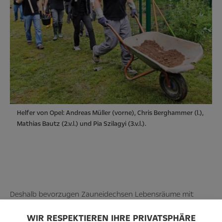
Helfer von Opel: Andreas Müller (vorne), Chris Berghammer (l.),
Mathias Bautz (2.v.l.) und Pia Szilagyi (3.v.l.).
Deshalb bevorzugen Zauneidechsen Lebensräume mit
einem Wechsel aus offenen, lockerbödigen Abschnitten
WIR RESPEKTIEREN IHRE PRIVATSPHÄRE
und dichter bewachsenen Bereichen. Wichtig sind ihnen