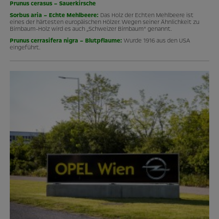
Prunus cerasus – Sauerkirsche
Sorbus aria – Echte Mehlbeere:
Das Holz der Echten Mehlbeere ist
eines der härtesten europäischen Hölzer. Wegen seiner Ähnlichkeit zu
Birnbaum-Holz wird es auch „Schweizer Birnbaum“ genannt.
Prunus cerrasifera nigra – Blutpflaume:
Wurde 1916 aus den USA
eingeführt.