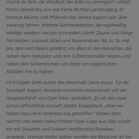
macht es Sinn, die Windlast der Äste zu verringern“, erklärt
Peter Libowitzky von der Firma Richter Landscaping. Er
betreut Bäume und Pflanzen des Werks Aspern seit über
zwanzig Jahren. Weitere Gärtnerarbeiten, die regelmäßig
erledigt werden: Hecken schneiden, damit Zäune und Wege
frei bleiben, Unkraut jäten und Rasenmähen. Bis zu 16-mal
pro Jahr wird Rasen gemäht; vor allem in den Bereichen, die
neben dem Parkplatz und den Zufahrtsstraßen liegen, und
neben den Sickerteichen, um diese von organischen
Abfällen frei zu halten.
Im Frühjahr 2016 wurde der eineinhalb Jahre zuvor für die
Seestadt Aspern-Anrainer errichtete Kreisverkehr vor der
Haupteinfahrt von Opel Wien gestaltet. „Es ist das zwar
schon öffentlicher Grund“, erklärt Knappitsch. „Aber wir
haben dazu eine Vereinbarung getroffen.“ Neben dem
nachts von innen beleuchteten Opel-Logo aus Glas wurde
ein mit Stauden und Gräsern bepflanztes Rondeau
angelegt. Wenige Meter später werden die Besucher an der