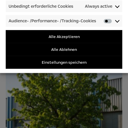
Unbedingt erforderliche Cookies
Always active
Audience- /Performance- /Tracking-Cookies
Stechfichte.
Audienc
/Perfor
/Tracki
Alle Akzeptieren
Cookies
Alle Ablehnen
Einstellungen speichern