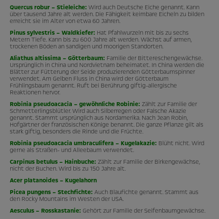
Quercus robur – Stieleiche:
Wird auch Deutsche Eiche genannt. Kann
über tausend Jahre alt werden. Die Fähigkeit keimbare Eicheln zu bilden
erreicht sie im Alter von etwa 60 Jahren.
Pinus sylvestris – Waldkiefer:
Hat Pfahlwurzeln mit bis zu sechs
Metern Tiefe. Kann bis zu 600 Jahre alt werden. Wächst auf armen,
trockenen Böden an sandigen und moorigen Standorten.
Aliathus altissima – Götterbaum:
Familie der Bittereschengewächse.
Ursprünglich in China und Nordvietnam beheimatet. In China werden die
Blätter zur Fütterung der Seide produzierenden Götterbaumspinner
verwendet. Am Gelben Fluss in China wird der Götterbaum
Frühlingsbaum genannt. Ruft bei Berührung giftig-allergische
Reaktionen hervor.
Robinia pseudoacacia – gewöhnliche Robinie:
Zählt zur Familie der
Schmetterlingsblütler. Wird auch Silberregen oder Falsche Akazie
genannt. Stammt ursprünglich aus Nordamerika. Nach Jean Robin,
Hofgärtner der französischen Könige benannt. Die ganze Pflanze gilt als
stark giftig, besonders die Rinde und die Früchte.
Robinia pseudoacacia umbraculifera – Kugelakazie:
Blüht nicht. Wird
gerne als Straßen- und Alleebaum verwendet.
Carpinus betulus – Hainbuche:
Zählt zur Familie der Birkengewächse,
nicht der Buchen. Wird bis zu 150 Jahre alt.
Acer platanoides – Kugelahorn
Picea pungens – Stechfichte:
Auch Blaufichte genannt. Stammt aus
den Rocky Mountains im Westen der USA.
Aesculus – Rosskastanie:
Gehört zur Familie der Seifenbaumgewächse.