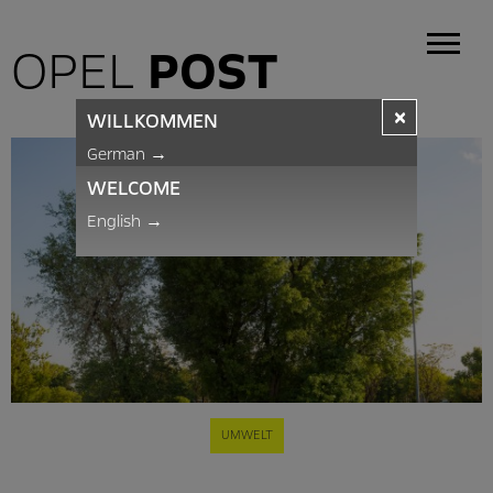
OPEL
POST
×
WILLKOMMEN
German
→
WELCOME
English
→
UMWELT