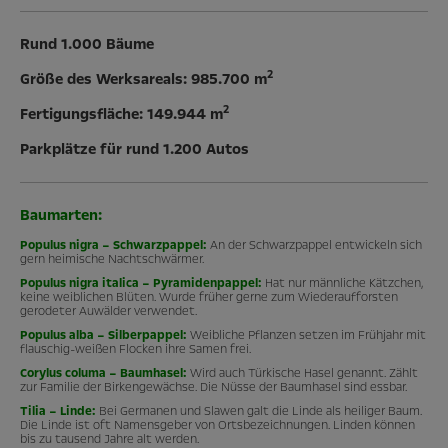
Rund 1.000 Bäume
2
Größe des Werksareals: 985.700 m
2
Fertigungsfläche: 149.944 m
Parkplätze für rund 1.200 Autos
Baumarten:
Populus nigra – Schwarzpappel:
An der Schwarzpappel entwickeln sich
gern heimische Nachtschwärmer.
Populus nigra italica – Pyramidenpappel:
Hat nur männliche Kätzchen,
keine weiblichen Blüten. Wurde früher gerne zum Wiederaufforsten
gerodeter Auwälder verwendet.
Populus alba – Silberpappel:
Weibliche Pflanzen setzen im Frühjahr mit
flauschig-weißen Flocken ihre Samen frei.
Corylus columa – Baumhasel:
Wird auch Türkische Hasel genannt. Zählt
zur Familie der Birkengewächse. Die Nüsse der Baumhasel sind essbar.
Tilia – Linde:
Bei Germanen und Slawen galt die Linde als heiliger Baum.
Die Linde ist oft Namensgeber von Ortsbezeichnungen. Linden können
bis zu tausend Jahre alt werden.