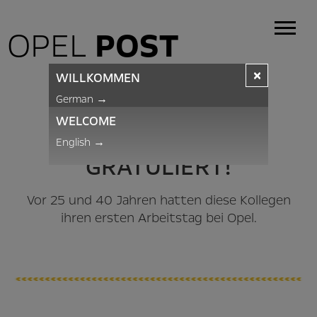
OPEL
POST
×
WILLKOMMEN
JUBILARE – JUNI 2017
German
→
WELCOME
DIE OPEL POST
English
→
GRATULIERT!
Vor 25 und 40 Jahren hatten diese Kollegen
ihren ersten Arbeitstag bei Opel.