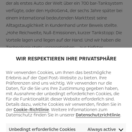
der als erstes Auto der Welt über ein 700 bar-Tanksystem
verfügte, oder den HydroGen4, der sechs Jahre später bei
einem international bedeutenden Markttest seine
Alltagstauglichkeit in Kundenhand unter Beweis stellte.
„Hohe Reichweite, Null-Emissionen, kurzer Tankstopp: Die
Vorteile lagen und liegen auf der Hand. Und wir haben die
Technologie stets vorangetrieben – aus tiefster
Überzeugung.“ Das größte Problem sei seinerzeit das
WIR RESPEKTIEREN IHRE PRIVATSPHÄRE
fehlende Tankstellennetz gewesen. Das wollte niemand
aufbauen, solange noch keine Wasserstoff-Fahrzeuge auf
Wir verwenden Cookies, um Ihnen das bestmögliche
der Straße waren. Doch dieses Henne-Ei-Dilemma ist
Erlebnis auf der Opel Post-Website zu bieten. Ihre
Präferenzen sind uns wichtig. Wir verwenden nur die
überwunden.
Daten, für die Sie uns Ihre Zustimmung gegeben haben,
mit Ausnahme der unbedingt erforderlichen Cookies, die
für die Funktionalität dieser Website erforderlich sind.
Entscheidender Vorteil:
Details dazu, welche Cookies wir verwenden, finden Sie in
Schnelles Betanken
der
Cookie-Richtlinie
. Weitere Informationen zum
Datenschutz finden Sie in unserer
Datenschutzrichtlinie
.
Die H2 MOBILITY GmbH, ein Konsortium bestehend aus
Unbedingt erforderliche Cookies
Always active
Energieunternehmen und Autobauern, betreibt aktuell
95