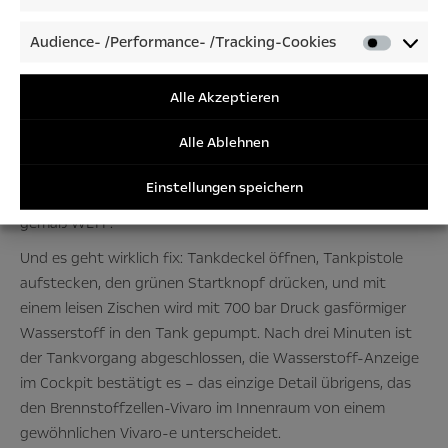
Wasserstofftankstellen
allein in Deutschland, Tendenz
Audience- /Performance- /Tracking-Cookies
steigend. Im Rhein-Main-Gebiet gibt es zum Beispiel zwei
Audienc
/Perfor
Tankstellen in Frankfurt, eine in Offenbach, eine in
/Tracki
Alle Akzeptieren
Wiesbaden. Letztere steuert der Opel-Manager gerade an.
Cookies
Denn: Eine Testfahrt im Vivaro-e HYDROGEN ist nicht
Alle Ablehnen
komplett ohne eine Demonstration des entscheidenden
Vorteils der Technologie: Dem minutenschnellen Tanken für
Einstellungen speichern
eine hohe Reichweite – im Falle des Opel 400 Kilometer
gemäß WLTP.
Und es geht wirklich fix: Tankdeckel öffnen, Tankpistole
aufstecken, den grünen Startknopf drücken, und mit
einem leisen Zischen wird mit 700 bar Druck gasförmiger
Wasserstoff in den Tank gepumpt. Nach drei Minuten ist
der Tankvorgang abgeschlossen, die Wasserstoff-Anzeige
im Cockpit bestätigt es – das einzige Detail übrigens, das
den Brennstoffzellen-Vivaro im Innenraum von einem
gewöhnlichen Vivaro-e unterscheidet.