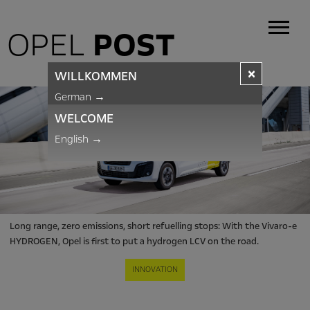
OPEL
POST
×
WILLKOMMEN
German
→
WELCOME
English
→
Long range, zero emissions, short refuelling stops: With the Vivaro-e
HYDROGEN, Opel is first to put a hydrogen LCV on the road.
INNOVATION