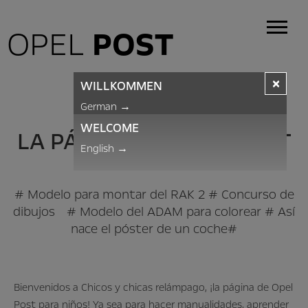
OPEL
POST
×
WILLKOMMEN
BLITZKIDS
German
→
WELCOME
LA PÁGINA DE OPEL POST
English
→
PARA NIÑOS
# Modelo para montar del RAK 2 # Concurso de
dibujos # Modelo del ADAM para colorear # Así
nace el póster de un coche#
Bienvenidos a Chicos y chicas relámpago, ¡la página de Opel
Post para niños! Ya sea para hacer manualidades, aprender