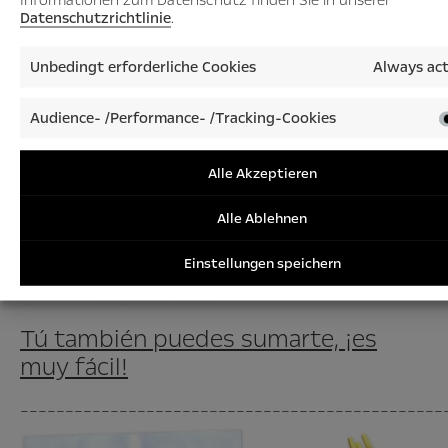
un coche
Datenschutzrichtlinie
.
_______________________________________________
Unbedingt erforderliche Cookies
Always act
Audience- /Performance- /Tracking-Cookies
Alle Akzeptieren
Alle Ablehnen
Einstellungen speichern
Tú también puedes sumarte, ¡es
muy fácil!
_______________________________________________