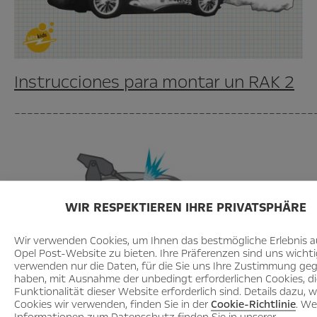
Instrucciones para montar un RAK 2
_______________________________________________
WIR RESPEKTIEREN IHRE PRIVATSPHÄRE
Wir verwenden Cookies, um Ihnen das bestmögliche Erlebnis a
Opel Post-Website zu bieten. Ihre Präferenzen sind uns wichti
verwenden nur die Daten, für die Sie uns Ihre Zustimmung ge
haben, mit Ausnahme der unbedingt erforderlichen Cookies, die
Funktionalität dieser Website erforderlich sind. Details dazu, 
Cookies wir verwenden, finden Sie in der
Cookie-Richtlinie
. We
Aquí aprenderás cómo se construye
Informationen zum Datenschutz finden Sie in unserer