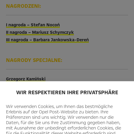
NAGRODZENI:
I nagroda – Stefan Nocoń
II nagroda – Mariusz Schymczyk
III nagroda – Barbara Jankowska-Dereń
NAGRODY SPECJALNE:
Grzegorz Kamiński
Michał Strojkowski
WIR RESPEKTIEREN IHRE PRIVATSPHÄRE
Piotr Kania
Arkadiusz Gottschling
Wir verwenden Cookies, um Ihnen das bestmögliche
Damian Pogoda
Erlebnis auf der Opel Post-Website zu bieten. Ihre
Adam Mikrut
Präferenzen sind uns wichtig. Wir verwenden nur die
Daten, für die Sie uns Ihre Zustimmung gegeben haben,
Jakub Staroń
mit Ausnahme der unbedingt erforderlichen Cookies, die
Krzysztof Raczek
für die Funktionalität dieser Website erforderlich sind.