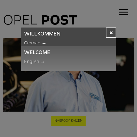
OPEL
POST
×
WILLKOMMEN
German
→
WELCOME
English
→
NAGRODY KAIZEN