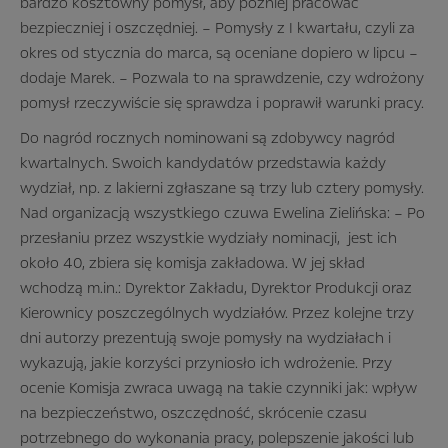
bardzo kosztowny pomysł, aby później pracować
bezpieczniej i oszczędniej. – Pomysły z I kwartału, czyli za
okres od stycznia do marca, są oceniane dopiero w lipcu –
dodaje Marek. – Pozwala to na sprawdzenie, czy wdrożony
pomysł rzeczywiście się sprawdza i poprawił warunki pracy.
Do nagród rocznych nominowani są zdobywcy nagród
kwartalnych. Swoich kandydatów przedstawia każdy
wydział, np. z lakierni zgłaszane są trzy lub cztery pomysły.
Nad organizacją wszystkiego czuwa Ewelina Zielińska: – Po
przesłaniu przez wszystkie wydziały nominacji, jest ich
około 40, zbiera się komisja zakładowa. W jej skład
wchodzą m.in.: Dyrektor Zakładu, Dyrektor Produkcji oraz
Kierownicy poszczególnych wydziałów. Przez kolejne trzy
dni autorzy prezentują swoje pomysły na wydziałach i
wykazują, jakie korzyści przyniosło ich wdrożenie. Przy
ocenie Komisja zwraca uwagą na takie czynniki jak: wpływ
na bezpieczeństwo, oszczędność, skrócenie czasu
potrzebnego do wykonania pracy, polepszenie jakości lub