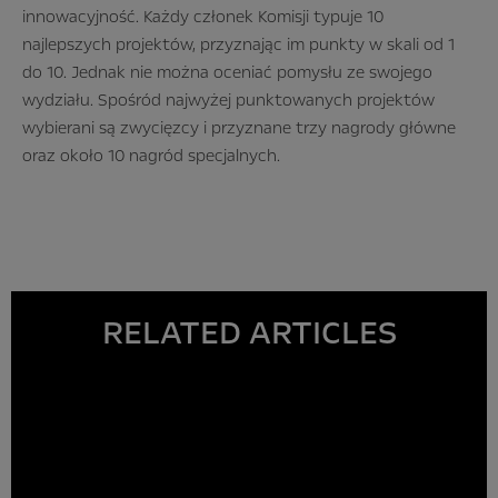
innowacyjność. Każdy członek Komisji typuje 10
najlepszych projektów, przyznając im punkty w skali od 1
do 10. Jednak nie można oceniać pomysłu ze swojego
wydziału. Spośr
ó
d najwyżej punktowanych projekt
ó
w
wybierani są zwycięzcy i przyznane trzy nagrody główne
oraz około 10 nagr
ó
d specjalnych.
RELATED ARTICLES