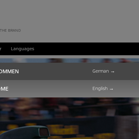
 THE BRAND
r
Languages
KOMMEN
German
→
OME
English
→