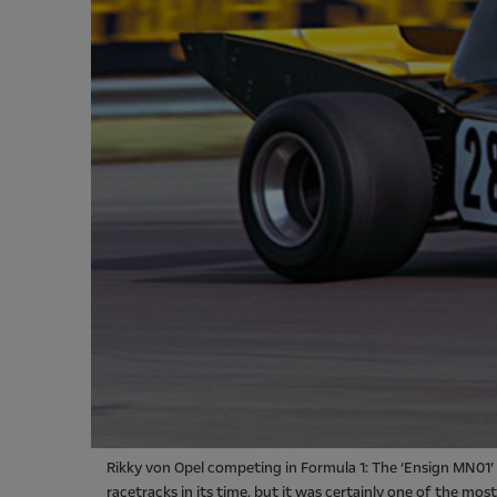
Rikky von Opel competing in Formula 1: The ‘Ensign MN01’
racetracks in its time, but it was certainly one of the most 