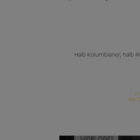
Halb Kolumbianer, halb Rü
in
die 