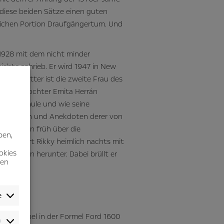
diese beiden Sätze einen guten
ntlichen Portion Draufgängertum. Und
 1928 mit dem nicht minder
chte schrieb. Er wird 1947 in New
eine Mutter ist die zweite Frau des
lomatentochter Emita Herrán
nd zur Schule und wie seine
eschichten und Anekdoten derer von
ent schon früh über die
ben,
er kapert Rikky heimlich nachts mit
okies
mpiabahn herunter. Dabei brüllt er
nen
e
ky von Opel in der Formel Ford 1600