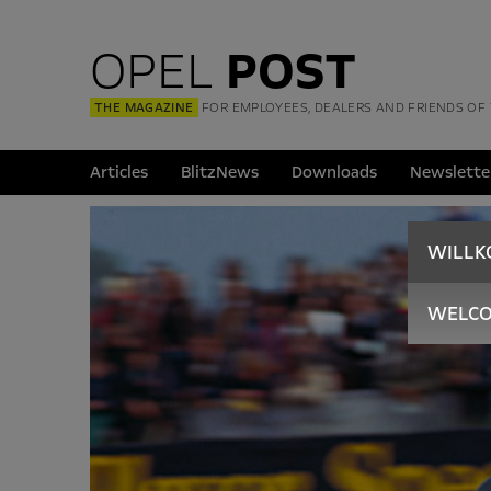
OPEL
POST
THE MAGAZINE
FOR EMPLOYEES, DEALERS AND FRIENDS OF
Articles
BlitzNews
Downloads
Newslette
WILL
WELC