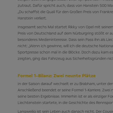
zutraut. Dafür spricht auch, dass von Hanstein 500 M
„Du schaffst die Quali für den Großen Preis von Frankrei
Hanstein verliert.
Insgesamt sechs Mal startet Rikky von Opel mit seinem
Preis von Deutschland auf dem Nürburgring stößt er 
besonderes Medieninteresse. Dass sein Pass ihn als Li
nicht: „Wenn ich gewinne, will ich die deutsche Nationa
Sportpresse schon mal in die Blöcke. Doch dazu kam es 
zeigten, ging das Fahrzeug aus Sicherheitsgründen nic
Formel 1-Bilanz: Zwei neunte Plätze
In der Saison darauf wechselt er zu Brabham, unter dere
Anschließend beendet er seine Formel 1-Karriere. Zwei
seine besten Ergebnisse. Immerhin ist er als einziger For
Liechtenstein startete, in die Geschichte des Rennspo
Langweilig ist sein Leben auch danach nicht. Der Cous