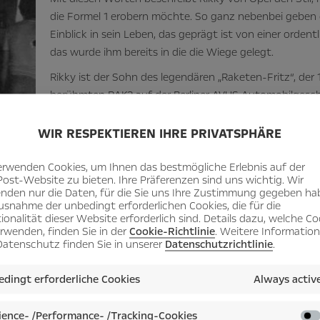
die Formel 1 erobern möchte. So ganz nebenbei geben 
Einblick in sein Leben, das geprägt ist von einer orde
das wurde ihm bereits in die die Wiege gelegt.
Rikky ist der Sohn des legendären „Raketen-Fritz“, der
berühmten RAK2 auf der Berliner AVUS Automobilgeschi
York geboren und auf den Namen „Frederick“ getauft. S
berühmten Adam Opel-Enkels, die kolumbianische Dip
WIR RESPEKTIEREN IHRE PRIVATSPHÄRE
Olozaga. Rikky wächst in St. Moritz auf, geht in Engla
Weggefährtin Lona Haberberger in Carlo von Opels „G
erwenden Cookies, um Ihnen das bestmögliche Erlebnis auf der
Post-Website zu bieten. Ihre Präferenzen sind uns wichtig. Wir
Opel“ berichtet, siegt das südamerikanische Temperam
nden nur die Daten, für die Sie uns Ihre Zustimmung gegeben ha
Rüsselsheimer Ingenieursgene. Noch als Heranwachsend
usnahme der unbedingt erforderlichen Cookies, die für die
ionalität dieser Website erforderlich sind. Details dazu, welche Co
Freunden einen Bob und rast damit die St. Moritzer Oly
erwenden, finden Sie in der
Cookie-Richtlinie
. Weitere Informatio
vor jeder Kurve: „Nicht bremsen, nicht bremsen!“
atenschutz finden Sie in unserer
Datenschutzrichtlinie
.
dingt erforderliche Cookies
Always activ
Britischer Meister in der Formel 3
Später motorisiert er sich und mit Anfang 20 stellt Rik
ence- /Performance- /Tracking-Cookies