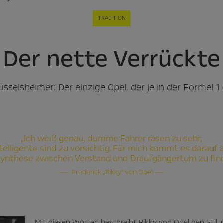
TRADITION
Der nette Verrückte
sselsheimer: Der einzige Opel, der je in der Formel 1 
„Ich weiß genau, dumme Fahrer rasen zu sehr,
telligente sind zu vorsichtig. Für mich kommt es darauf 
Synthese zwischen Verstand und Draufgängertum zu fin
—— Frederick „Rikky“ von Opel ——
Mit diesen Worten beschreibt Rikky von Opel den Stil,