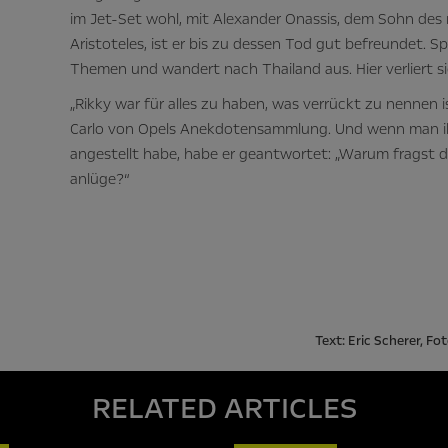
im Jet-Set wohl, mit Alexander Onassis, dem Sohn des
Aristoteles, ist er bis zu dessen Tod gut befreundet. S
Themen und wandert nach Thailand aus. Hier verliert si
„Rikky war für alles zu haben, was verrückt zu nennen i
Carlo von Opels Anekdotensammlung. Und wenn man ihn
angestellt habe, habe er geantwortet: „Warum fragst du
anlüge?“
Text: Eric Scherer, F
RELATED ARTICLES