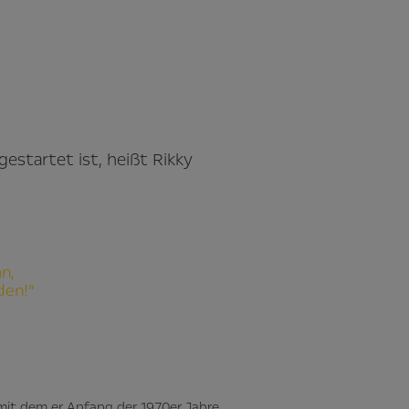
gestartet ist, heißt Rikky
an,
den!“
 mit dem er Anfang der 1970er Jahre