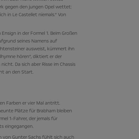
ark gegen den jungen Opel wettet:
ch in Le Castellet niemals.“ Von
 Ensign in der Formel 1. Beim Großen
aufgrund seines Namens auf
echtensteiner ausweist, kümmert ihn
lhymne hören“, diktiert er der
nicht. Da sich aber Risse im Chassis
ht an den Start.
n Farben er vier Mal antritt.
 neunte Plätze für Brabham bleiben
mel 1-Fahrer, der jemals für
rts eingegangen.
in von Gunter Sachs fühlt sich auch