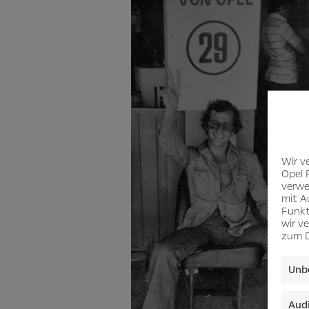
Wir v
Opel 
verwe
mit A
Funkt
wir v
zum D
Unbe
Audi