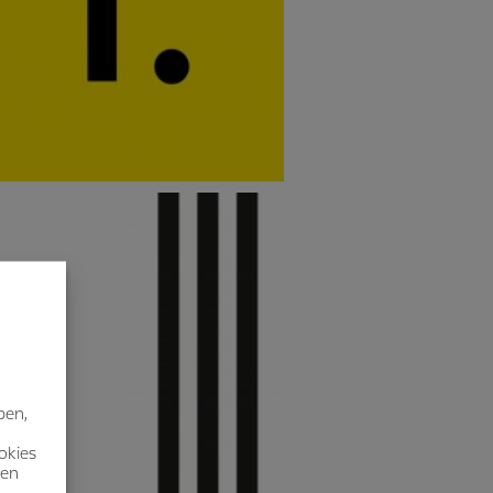
ben,
okies
nen