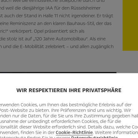
auch weil die einflussreiche Stilepoche durch und
nd weil die diesjährige IAA für den Rüsselsheimer
ist auch der Stand in Halle 11 nicht irgendeiner. Er trägt
 eine Reminiszenz an den klaren Bauhaus-Stil, der das
c!“ verkörpert. Opel präsentiert sich als
e stolz ist auf „120 Jahre Automobilbau“. Als eine
gn und die E-Mobilität zelebriert – und allen zugänglich
WIR RESPEKTIEREN IHRE PRIVATSPHÄRE
erwenden Cookies, um Ihnen das bestmögliche Erlebnis auf der
Post-Website zu bieten. Ihre Präferenzen sind uns wichtig. Wir
nden nur die Daten, für die Sie uns Ihre Zustimmung gegeben ha
usnahme der unbedingt erforderlichen Cookies, die für die
ionalität dieser Website erforderlich sind. Details dazu, welche Co
erwenden, finden Sie in der
Cookie-Richtlinie
. Weitere Informatio
atenschutz finden Sie in unserer
Datenschutzrichtlinie
.