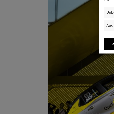
Unbe
Audi
A