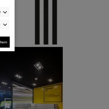
e
Audience-
/Performance-
/Tracking-
Cookies
chern