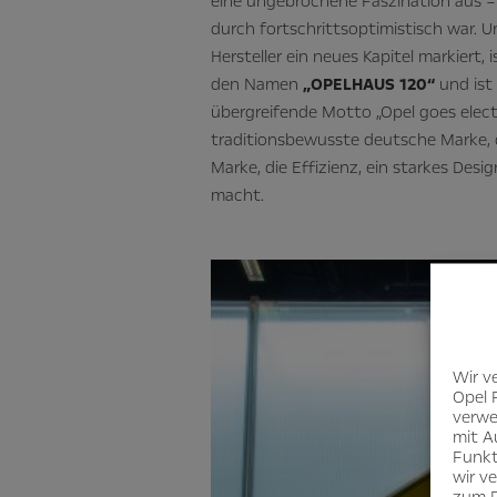
eine ungebrochene Faszination aus – 
durch fortschrittsoptimistisch war. U
Hersteller ein neues Kapitel markiert, 
den Namen
„OPELHAUS 120“
und ist
übergreifende Motto „Opel goes electri
traditionsbewusste deutsche Marke, di
Marke, die Effizienz, ein starkes Desi
macht.
Wir v
Opel 
verwe
mit A
Funkt
wir v
zum D