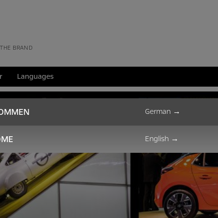
 THE BRAND
r
Languages
KOMMEN
German
→
OME
English
→