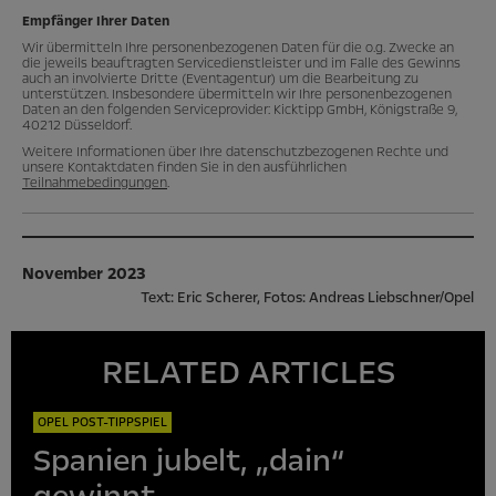
Empfänger Ihrer Daten
Wir übermitteln Ihre personenbezogenen Daten für die o.g. Zwecke an
die jeweils beauftragten Servicedienstleister und im Falle des Gewinns
auch an involvierte Dritte (Eventagentur) um die Bearbeitung zu
unterstützen. Insbesondere übermitteln wir Ihre personenbezogenen
Daten an den folgenden Serviceprovider: Kicktipp GmbH, Königstraße 9,
40212 Düsseldorf.
Weitere Informationen über Ihre datenschutzbezogenen Rechte und
unsere Kontaktdaten finden Sie in den ausführlichen
Teilnahmebedingungen
.
November 2023
Text: Eric Scherer, Fotos: Andreas Liebschner/Opel
RELATED ARTICLES
OPEL POST-TIPPSPIEL
Spanien jubelt, „dain“
gewinnt