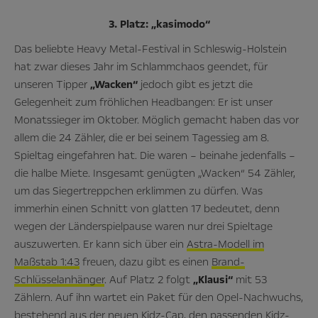
3. Platz: „kasimodo“
Das beliebte Heavy Metal-Festival in Schleswig-Holstein
hat zwar dieses Jahr im Schlammchaos geendet, für
unseren Tipper
„Wacken“
jedoch gibt es jetzt die
Gelegenheit zum fröhlichen Headbangen: Er ist unser
Monatssieger im Oktober. Möglich gemacht haben das vor
allem die 24 Zähler, die er bei seinem Tagessieg am 8.
Spieltag eingefahren hat. Die waren – beinahe jedenfalls –
die halbe Miete. Insgesamt genügten „Wacken“ 54 Zähler,
um das Siegertreppchen erklimmen zu dürfen. Was
immerhin einen Schnitt von glatten 17 bedeutet, denn
wegen der Länderspielpause waren nur drei Spieltage
auszuwerten. Er kann sich über ein
Astra-Modell im
Maßstab 1:43
freuen, dazu gibt es einen
Brand-
Schlüsselanhänger
. Auf Platz 2 folgt
„Klausi“
mit 53
Zählern. Auf ihn wartet ein Paket für den Opel-Nachwuchs,
bestehend aus der neuen
Kidz-Cap
, den passenden
Kidz-