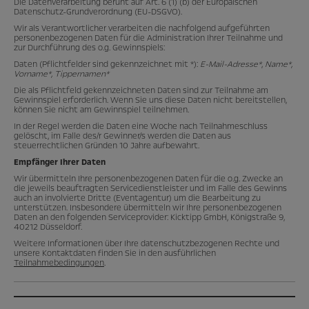
Die Datenverarbeitung beruht auf Art. 6 (1) (b) der Europäischen
Datenschutz-Grundverordnung (EU-DSGVO).
Wir als Verantwortlicher verarbeiten die nachfolgend aufgeführten
personenbezogenen Daten für die Administration Ihrer Teilnahme und
zur Durchführung des o.g. Gewinnspiels:
Daten (Pflichtfelder sind gekennzeichnet mit *):
E-Mail-Adresse*
,
Name*,
Vorname*, Tippernamen*
Die als Pflichtfeld gekennzeichneten Daten sind zur Teilnahme am
Gewinnspiel erforderlich. Wenn Sie uns diese Daten nicht bereitstellen,
können Sie nicht am Gewinnspiel teilnehmen.
In der Regel werden die Daten eine Woche nach Teilnahmeschluss
gelöscht, im Falle des/r Gewinner/s werden die Daten aus
steuerrechtlichen Gründen 10 Jahre aufbewahrt.
Empfänger Ihrer Daten
Wir übermitteln Ihre personenbezogenen Daten für die o.g. Zwecke an
die jeweils beauftragten Servicedienstleister und im Falle des Gewinns
auch an involvierte Dritte (Eventagentur) um die Bearbeitung zu
unterstützen. Insbesondere übermitteln wir Ihre personenbezogenen
Daten an den folgenden Serviceprovider: Kicktipp GmbH, Königstraße 9,
40212 Düsseldorf.
Weitere Informationen über Ihre datenschutzbezogenen Rechte und
unsere Kontaktdaten finden Sie in den ausführlichen
Teilnahmebedingungen
.