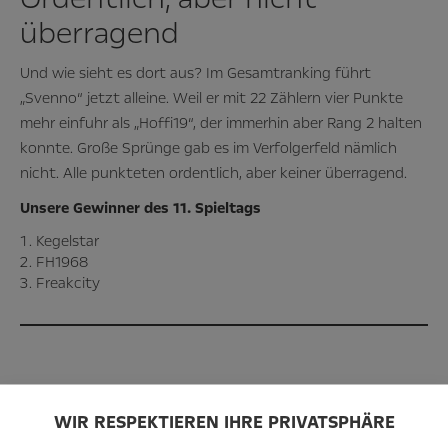
überragend
Und wie sieht es dort aus? Im Gesamtranking führt
„Svenno“ jetzt alleine. Weil er mit 22 Zählern vier Punkte
mehr einfuhr als „Hoffi19“, der immerhin aber Rang 2 halten
konnte. Große Sprünge gab es im Verfolgerfeld nämlich
nicht. Alle punkteten ordentlich, aber keiner überragend.
Unsere Gewinner des 11. Spieltags
Kegelstar
FH1968
Freakcity
WIR RESPEKTIEREN IHRE PRIVATSPHÄRE