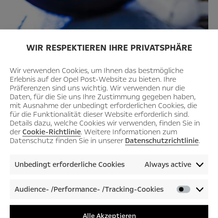
Die Basis dieses Rennwagens, ein Opel 10/12 PS, ist die erste
WIR RESPEKTIEREN IHRE PRIVATSPHÄRE
komplett eigenständig entwickelte Opel-Konstruktion. Die Opel-
Ingenieure haben alle technischen Neuheiten dieser Zeit in
Wir verwenden Cookies, um Ihnen das bestmögliche
diesen Wagen einfließen lassen – wie den Hinterradantrieb über
Erlebnis auf der Opel Post-Website zu bieten. Ihre
eine Gelenkwelle.
Präferenzen sind uns wichtig. Wir verwenden nur die
Daten, für die Sie uns Ihre Zustimmung gegeben haben,
mit Ausnahme der unbedingt erforderlichen Cookies, die
für die Funktionalität dieser Website erforderlich sind.
Auflösung Teil 1: Der Sound
Details dazu, welche Cookies wir verwenden, finden Sie in
der
Cookie-Richtlinie
. Weitere Informationen zum
des Admiral A V8
Datenschutz finden Sie in unserer
Datenschutzrichtlinie
.
Audio-
Unbedingt erforderliche Cookies
Always active
00:00
00:00
Player
Audience- /Performance- /Tracking-Cookies
Audienc
/Perfor
/Tracki
Alle Akzeptieren