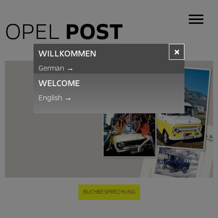
OPEL
POST
×
WILLKOMMEN
German
→
WELCOME
English
→
BUCHBESPRECHUNG