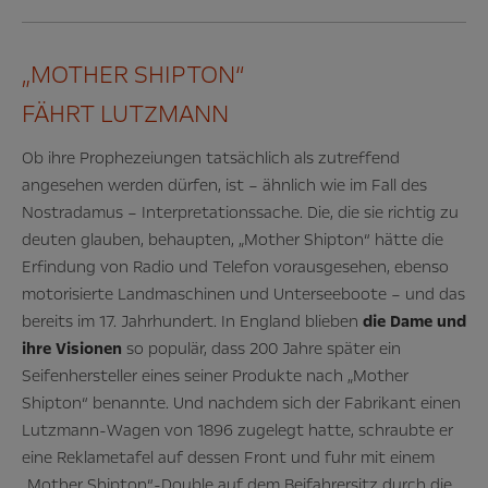
„MOTHER SHIPTON“
FÄHRT LUTZMANN
Ob ihre Prophezeiungen tatsächlich als zutreffend
angesehen werden dürfen, ist – ähnlich wie im Fall des
Nostradamus – Interpretationssache. Die, die sie richtig zu
deuten glauben, behaupten, „Mother Shipton“ hätte die
Erfindung von Radio und Telefon vorausgesehen, ebenso
motorisierte Landmaschinen und Unterseeboote – und das
bereits im 17. Jahrhundert. In England blieben
die Dame und
ihre Visionen
so populär, dass 200 Jahre später ein
Seifenhersteller eines seiner Produkte nach „Mother
Shipton“ benannte. Und nachdem sich der Fabrikant einen
Lutzmann-Wagen von 1896 zugelegt hatte, schraubte er
eine Reklametafel auf dessen Front und fuhr mit einem
„Mother Shipton“-Double auf dem Beifahrersitz durch die