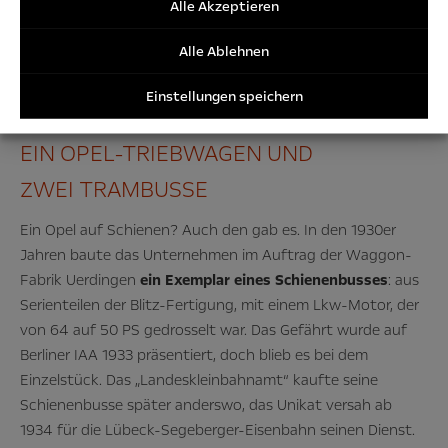
Fundsache: Info-Blatt zum Opel-Motor-Omnibus von 1899.
/Tracki
Alle Akzeptieren
Cookies
Alle Ablehnen
Einstellungen speichern
EIN OPEL-TRIEBWAGEN UND
ZWEI TRAMBUSSE
Ein Opel auf Schienen? Auch den gab es. In den 1930er
Jahren baute das Unternehmen im Auftrag der Waggon-
Fabrik Uerdingen
ein Exemplar eines Schienenbusses
: aus
Serienteilen der Blitz-Fertigung, mit einem Lkw-Motor, der
von 64 auf 50 PS gedrosselt war. Das Gefährt wurde auf
Berliner IAA 1933 präsentiert, doch blieb es bei dem
Einzelstück. Das „Landeskleinbahnamt“ kaufte seine
Schienenbusse später anderswo, das Unikat versah ab
1934 für die Lübeck-Segeberger-Eisenbahn seinen Dienst.