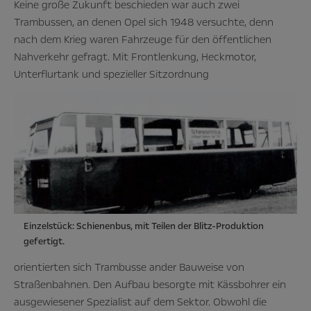
Keine große Zukunft beschieden war auch zwei
Trambussen, an denen Opel sich 1948 versuchte, denn
nach dem Krieg waren Fahrzeuge für den öffentlichen
Nahverkehr gefragt. Mit Frontlenkung, Heckmotor,
Unterflurtank und spezieller Sitzordnung
Einzelstück: Schienenbus, mit Teilen der Blitz-Produktion
gefertigt.
orientierten sich Trambusse ander Bauweise von
Straßenbahnen. Den Aufbau besorgte mit Kässbohrer ein
ausgewiesener Spezialist auf dem Sektor. Obwohl die