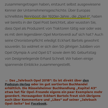
zusammengetragen haben, erstaunt selbst ausgewiesene
Kenner der Unternehmensgeschichte. Über Europas
schnellstes
Rennboot der 1920er-Jahre , die
„Opel II“
, haben
wir bereits in der Opel Post berichtet, aber wussten Sie,
dass Opel als Produzent von Traktoren tätig war oder was
es mit dem legendären Opel Monteverdi auf sich hat? Auch
seine Chronistenpflicht erledigt Eckhart Bartels gewohnt
souverän. So widmet er sich den 50-jährigen Jubiläen von
Opel Olympia A und Opel GT sowie dem 90. Geburtstag
von Designerlegende Erhard Schnell. Wir haben einige
spannende Einblicke zusammengestellt.
← Das „Jahrbuch Opel 2018“: Es ist direkt über
den
Podszun-Verlag
oder im gut sortierten Buchhandel
erhältlich. Die Rüsselsheimer Buchhandlung „Kapitel 43“
etwa hat für Opel-Freunde eigens ein paar Exemplare mehr
geordert. Herausgeber Eckhart Bartels freut sich übrigens
auch über Kommentare und „Likes“ auf seiner „Jahrbuch
Opel-Seite“ bei
Facebook
.