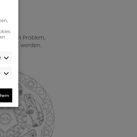
ben,
okies
en? Kein Problem,
nen
 erfüllt werden.
e
Audience-
/Performance-
/Tracking-
Cookies
chern