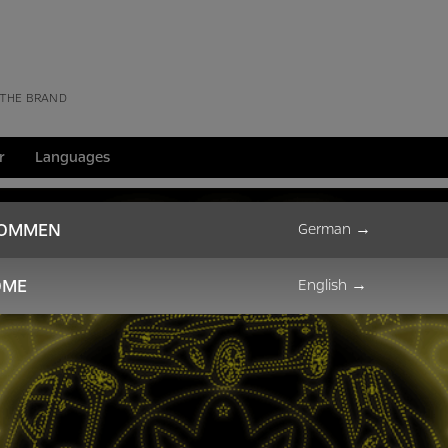
 THE BRAND
r
Languages
KOMMEN
German
→
OME
English
→