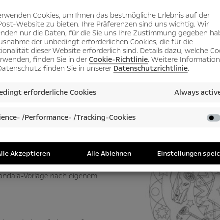
erwenden Cookies, um Ihnen das bestmögliche Erlebnis auf der
Runde Sache
Post-Website zu bieten. Ihre Präferenzen sind uns wichtig. Wir
nden nur die Daten, für die Sie uns Ihre Zustimmung gegeben ha
usnahme der unbedingt erforderlichen Cookies, die für die
ionalität dieser Website erforderlich sind. Details dazu, welche Co
orsa einfach mal nach eigenen Vorstellungen gestalt
erwenden, finden Sie in der
Cookie-Richtlinie
. Weitere Informatio
atenschutz finden Sie in unserer
Datenschutzrichtlinie
.
-Malvorlage soll auch dieser Wunsch zu Weihnachten
dingt erforderliche Cookies
Always activ
 Bildschirm und einmal ganz
ence- /Performance- /Tracking-Cookies
ften und unserer BlitzKids-
hneten Corsa
. Passend zum
ahlreichen ebenso stylishen wie
lle Akzeptieren
Alle Ablehnen
Einstellungen spei
keiten
glänzt, kann der Opel-
andala-Vorlage nach eigenem