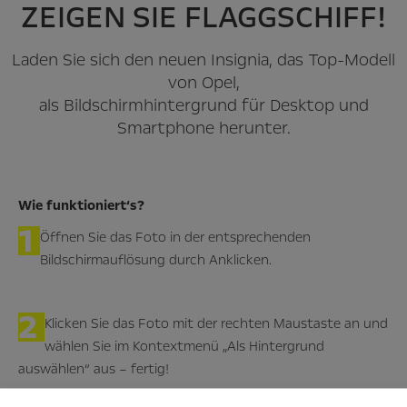
ZEIGEN SIE FLAGGSCHIFF!
Laden Sie sich den neuen Insignia, das Top-Modell
von Opel,
als Bildschirmhintergrund für Desktop und
Smartphone herunter.
Wie funktioniert‘s?
1
Öffnen Sie das Foto in der entsprechenden
Bildschirmauflösung durch Anklicken.
2
Klicken Sie das Foto mit der rechten Maustaste an und
wählen Sie im Kontextmenü „Als Hintergrund
auswählen“ aus – fertig!
Ein Tipp:
Diese Webseite
verrät Ihnen, welche Auflösung