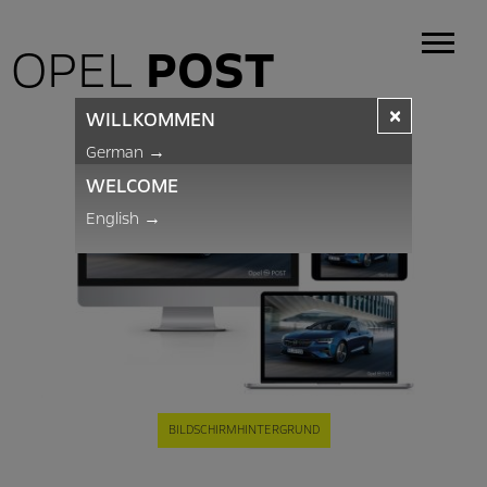
OPEL
POST
×
WILLKOMMEN
German
→
WELCOME
English
→
BILDSCHIRMHINTERGRUND