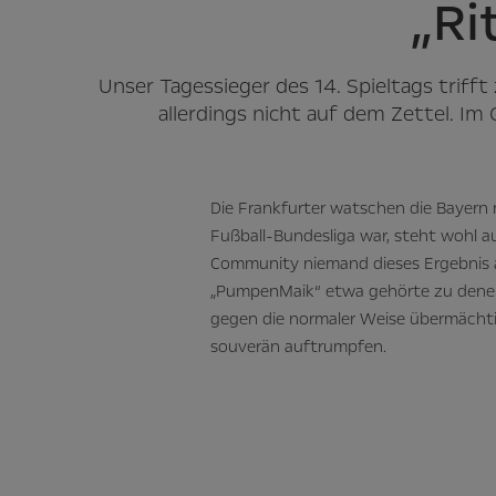
„Ri
Unser Tagessieger des 14. Spieltags triff
allerdings nicht auf dem Zettel. I
Die Frankfurter watschen die Bayern m
Fußball-Bundesliga war, steht wohl a
Community niemand dieses Ergebnis a
„PumpenMaik“ etwa gehörte zu denen,
gegen die normaler Weise übermächtig
souverän auftrumpfen.