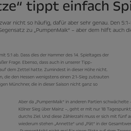
tze“ tippt einfach Sp
t zwar nicht so häufig, dafür aber sehr genau. Den 5:
m Gegensatz zu „PumpenMaik“ – aber dem hilft auch di
it 5:1 ab. Dass dies der Hammer des 14. Spieltages der
ußer Frage. Ebenso, dass auch in unserer Tipp-
uf dem Zettel hatte. Zumindest in dieser Höhe nicht.
 die den Hessen wenigstens einen 2:1-Sieg zutrauten
en Münchner, die in dieser Saison nicht ganz so
Aber da „PumpenMaik“ in anderen Partien schwächelte 
Kölner Sieg über Mainz –, geht er mit nur 18 Tagespun
durchs Ziel. Und diese Zählerzahl muss er sich mit fünf 
wiederum stehen „Annette“ und „Pät“ in der Gesamtwert
„PumpenMaik“ nicht mal für einen Platz auf dem Treppc