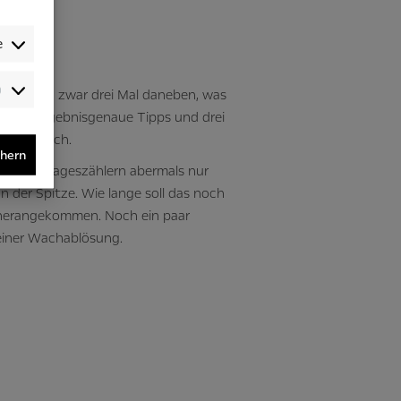
e
un Partien zwar drei Mal daneben, was
Audience-
/Performance-
r drei ergebnisgenaue Tipps und drei
/Tracking-
och möglich.
Cookies
chern
ur acht Tageszählern abermals nur
 der Spitze. Wie lange soll das noch
e herangekommen. Noch ein paar
einer Wachablösung.