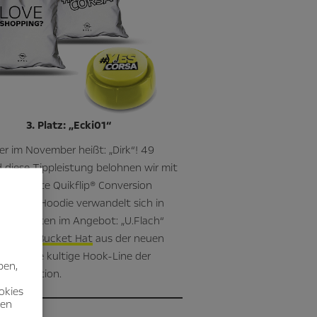
3. Platz: „Ecki01“
r im November heißt: „Dirk“! 49
nd diese Tippleistung belohnen wir mit
 patentierte Quikflip® Conversion
Der Hero Hoodie verwandelt sich in
Neuigkeiten im Angebot: „U.Flach“
ssenden
Bucket Hat
aus der neuen
nn er die kultige Hook-Line der
ben,
er Collection.
okies
nen