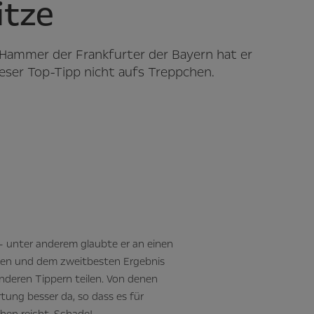
itze
1-Hammer der Frankfurter der Bayern hat er
eser Top-Tipp nicht aufs Treppchen.
– unter anderem glaubte er an einen
kten und dem zweitbesten Ergebnis
anderen Tippern teilen. Von denen
ung besser da, so dass es für
hen reicht. Schade!