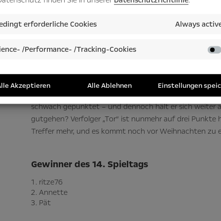
dingt erforderliche Cookies
Always activ
ence- /Performance- /Tracking-Cookies
Tagessieger mit 21 Punkten wird „ritze76“. Der lag in ne
ungewöhnlich viel ist für einen Matchday-Gewinner. Abe
weitere mit der richtigen Tordifferenz machen’s eben d
lle Akzeptieren
Alle Ablehnen
Einstellungen spei
Und in der Gesamtwertung? Da hat „Littys-Adler“ mit n
schwach gepunktet – und dennoch hält er sich weiter an
gutgehen? Verfolger „Tor“ ist nunmehr auf drei Punkt
Treffer mehr, und es kommt noch vor Weihnachten zu 
Gewinner des 14. Spieltags
ritze76
Annette
Pät