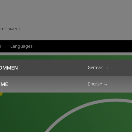
 THE BRAND
r
Languages
KOMMEN
German
→
OME
English
→