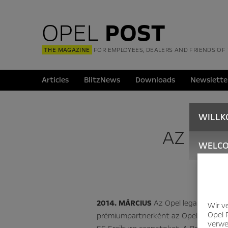
OPEL
POST
THE MAGAZINE
FOR EMPLOYEES, DEALERS AND FRIENDS OF
Articles
BlitzNews
Downloads
Newslette
WILL
AZ OPE
WELC
2014. MÁRCIUS
Az Opel legalább 201
Wir v
Opel 
prémiumpartnerként az Opel a jövőben
verwe