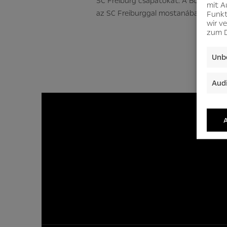
SC Freiburg csapatokat. A Borussia D
mit A
az SC Freiburggal mostanában hossz
Funkt
wir v
zum D
Unbe
Audi
A