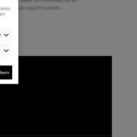
rződést, a Bayer 04 Leverkusennel és
ldorffal való együttműködés.
okies
nen
e
Audience-
/Performance-
/Tracking-
Cookies
chern