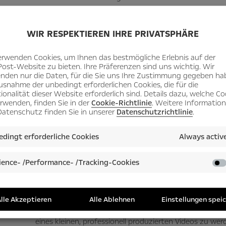
CARSHARING
WIR RESPEKTIEREN IHRE PRIVATSPHÄRE
Unity: Im Astra Cabrio zum 
erwenden Cookies, um Ihnen das bestmögliche Erlebnis auf der
Post-Website zu bieten. Ihre Präferenzen sind uns wichtig. Wir
nden nur die Daten, für die Sie uns Ihre Zustimmung gegeben ha
usnahme der unbedingt erforderlichen Cookies, die für die
ionalität dieser Website erforderlich sind. Details dazu, welche Co
erwenden, finden Sie in der
Cookie-Richtlinie
. Weitere Informatio
atenschutz finden Sie in unserer
Datenschutzrichtlinie
.
Der Radiosender Hitradio FFH produziert Videoclips 
Models und Modelle wie Robin und sein Astra Cabrio.
dingt erforderliche Cookies
Always activ
Das
Astra Cabrio
des ehemaligen Opel-Praktikanten Rob
Highlights im Angebot der Carsharing-Plattform CarUn
ence- /Performance- /Tracking-Cookies
stolzen Besitzer wird gerade zum Renner im Internet: 
pfiffigen Clip
bereits angeschaut. Produziert hat ihn R
Werbekampagne für CarUnity. Und: Der
Sender sucht 
lle Akzeptieren
Alle Ablehnen
Einstellungen spei
gute Gelegenheit, mit dem eigenen Opel nicht nur Geld
eines kleinen, professionell produzierten Videos zu werd