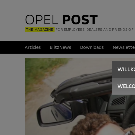
OPEL
POST
THE MAGAZINE
FOR EMPLOYEES, DEALERS AND FRIENDS OF
Articles
BlitzNews
Downloads
Newslette
WILL
WELC