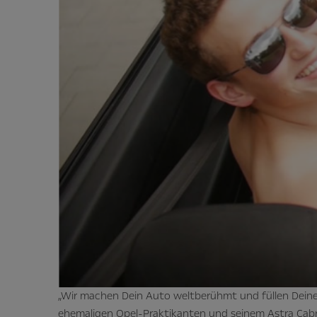
„Wir machen Dein Auto weltberühmt und füllen Deine
ehemaligen Opel-Praktikanten und seinem Astra Cabr