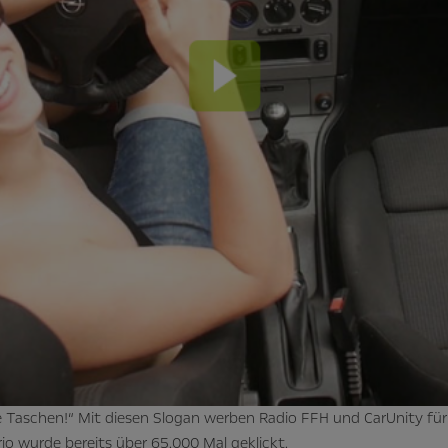
 Taschen!“ Mit diesen Slogan werben Radio FFH und CarUnity für
io wurde bereits über 65.000 Mal geklickt.