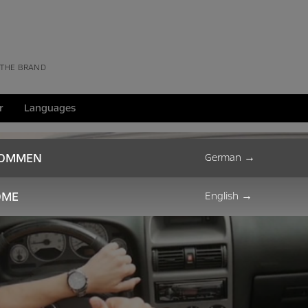
 THE BRAND
r
Languages
KOMMEN
German
→
OME
English
→