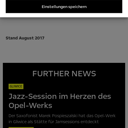
ihnen konzipierten Solarbänke auf dem Gliwicer
Einstellungen speichern
Werksgelände.
Stand August 2017
FURTHER NEWS
GLIWICE
Jazz-Session im Herzen des
Opel-Werks
Der Saxofonist Marek Pospieszalski hat das Opel-Werk
in Gliwice als Stätte für Jamsessions entdeckt