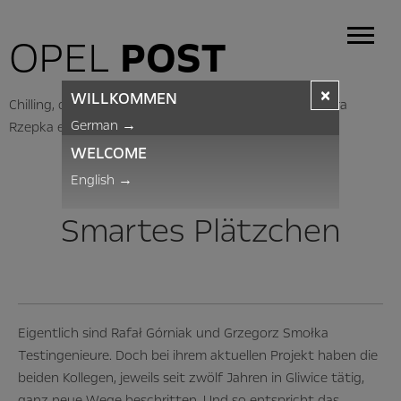
OPEL
POST
×
WILLKOMMEN
Chilling, chatting, charging: Polish employee Aleksandra
German
→
Rzepka enjoys a break.
WELCOME
GLIWICE
English
→
Smartes Plätzchen
Eigentlich sind Rafał Górniak und Grzegorz Smołka
Testingenieure. Doch bei ihrem aktuellen Projekt haben die
beiden Kollegen, jeweils seit zwölf Jahren in Gliwice tätig,
ganz neue Wege beschritten. Und so entspricht das