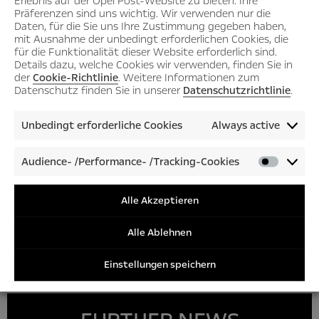
Erlebnis auf der Opel Post-Website zu bieten. Ihre
autó a könnyű haszongépjárművek szegmensébe – már
Präferenzen sind uns wichtig. Wir verwenden nur die
most vannak róla előzetes információk: a teljesen megújult
Daten, für die Sie uns Ihre Zustimmung gegeben haben,
mit Ausnahme der unbedingt erforderlichen Cookies, die
új Vivaro-generáció még takarékosabb, ugyanakkor
für die Funktionalität dieser Website erforderlich sind.
nagyobb teljesítményű motorokat ígér. Ehhez jönnek még
Details dazu, welche Cookies wir verwenden, finden Sie in
a csúcsmodern technológiák és felszereltségi jellemzők,
der
Cookie-Richtlinie
. Weitere Informationen zum
Datenschutz finden Sie in unserer
Datenschutzrichtlinie
.
amelyek a személyautók jellegzetes tulajdonságait és
előnyeit a transzporterek osztályába hozzák az autójukat
Unbedingt erforderliche Cookies
Always active
gyakran használók számára. Kívülről modernebb és
markánsabb lesz az új Vivaro. Rendkívül feltűnő, nagy
Audience- /Performance- /Tracking-Cookies
hűtőrácsa és íves, sarló formájú díszítése az Opel
Audienc
személyautóinak jellegzetes formáit idézi.
/Perfor
/Tracki
Alle Akzeptieren
Cookies
Alle Ablehnen
Einstellungen speichern