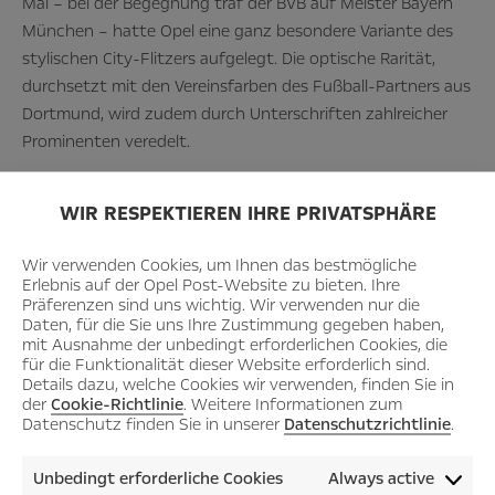
Mai – bei der Begegnung traf der BVB auf Meister Bayern
München – hatte Opel eine ganz besondere Variante des
stylischen City-Flitzers aufgelegt. Die optische Rarität,
durchsetzt mit den Vereinsfarben des Fußball-Partners aus
Dortmund, wird zudem durch Unterschriften zahlreicher
Prominenten veredelt.
WIR RESPEKTIEREN IHRE PRIVATSPHÄRE
Wir verwenden Cookies, um Ihnen das bestmögliche
Erlebnis auf der Opel Post-Website zu bieten. Ihre
Präferenzen sind uns wichtig. Wir verwenden nur die
Daten, für die Sie uns Ihre Zustimmung gegeben haben,
mit Ausnahme der unbedingt erforderlichen Cookies, die
für die Funktionalität dieser Website erforderlich sind.
Details dazu, welche Cookies wir verwenden, finden Sie in
der
Cookie-Richtlinie
. Weitere Informationen zum
Datenschutz finden Sie in unserer
Datenschutzrichtlinie
.
Unbedingt erforderliche Cookies
Always active