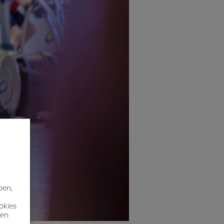
ben,
okies
nen