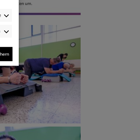
sgewohnheiten um.
e
Audience-
/Performance-
/Tracking-
Cookies
chern