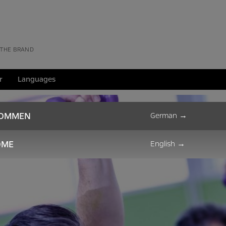
 THE BRAND
r
Languages
KOMMEN
German
→
OME
English
→