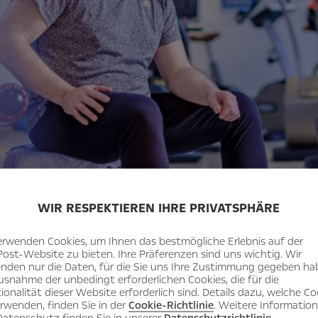
WIR RESPEKTIEREN IHRE PRIVATSPHÄRE
erwenden Cookies, um Ihnen das bestmögliche Erlebnis auf der
Post-Website zu bieten. Ihre Präferenzen sind uns wichtig. Wir
nden nur die Daten, für die Sie uns Ihre Zustimmung gegeben ha
usnahme der unbedingt erforderlichen Cookies, die für die
ionalität dieser Website erforderlich sind. Details dazu, welche Co
erwenden, finden Sie in der
Cookie-Richtlinie
. Weitere Informatio
atenschutz finden Sie in unserer
Datenschutzrichtlinie
.