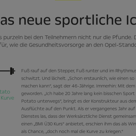
as neue sportliche I
 purzeln bei den Teilnehmern nicht nur die Pfunde. 
afür, wie die Gesundheitsvorsorge an den Opel-Stando
Fuß rauf auf den Stepper, Fuß runter und im Rhythmus
schwitzt. Und lächelt. „Schon erstaunlich, wie einen so
machen kann“, sagt der 46-Jährige. Immerhin: Mit dem 
otato
geworden. „Ich habe 20 Jahre lang kein bisschen Spor
 Kurve
Potato unterwegs“, bringt es der Konstrukteur aus d
Ausflüchte auf den Punkt. Als er vergangenes Jahr auf
Dienstes las, dass der Werksärztliche Dienst gemeins
einen „BMI Ü30 Kurs“ anbietet, erschien ihm das als Wi
als Chance, „doch noch mal die Kurve zu kriegen.“