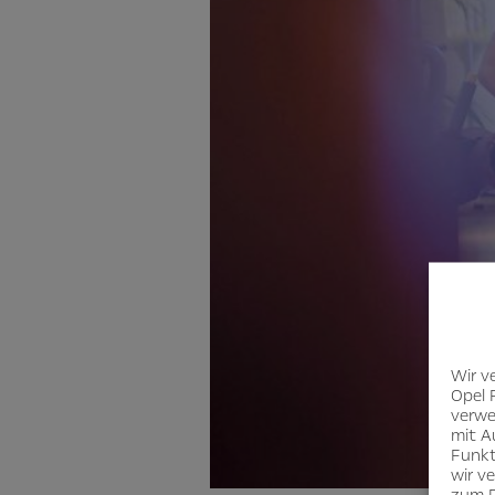
Wir v
Opel 
verwe
mit A
Funkt
wir v
zum D