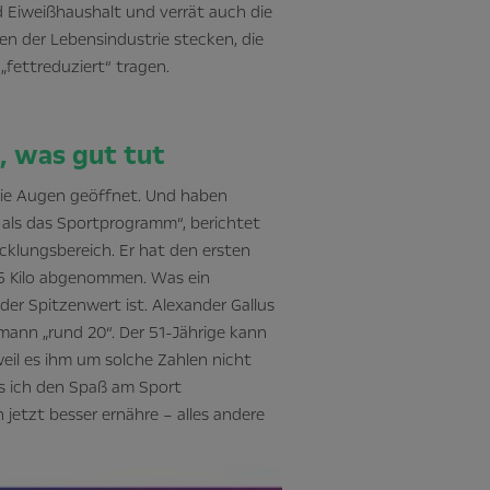
 Eiweißhaushalt und verrät auch die
en der Lebensindustrie stecken, die
 „fettreduziert“ tragen.
, was gut tut
die Augen geöffnet. Und haben
 als das Sportprogramm“, berichtet
cklungsbereich. Er hat den ersten
 15 Kilo abgenommen. Was ein
 der Spitzenwert ist. Alexander Gallus
ckmann „rund 20“. Der 51-Jährige kann
eil es ihm um solche Zahlen nicht
ass ich den Spaß am Sport
etzt besser ernähre – alles andere