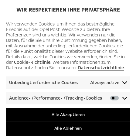
WIR RESPEKTIEREN IHRE PRIVATSPHÄRE
Wir verwenden Cookies, um Ihnen das bestmögliche
Erlebnis auf der Opel Post-Website zu bieten. Ihre
Präferenzen sind uns wichtig. Wir verwenden nur die
Daten, für die Sie uns Ihre Zustimmung gegeben haben,
mit Ausnahme der unbedingt erforderlichen Cookies, die
für die Funktionalität dieser Website erforderlich sind.
Details dazu, welche Cookies wir verwenden, finden Sie in
der
Cookie-Richtlinie
. Weitere Informationen zum
Datenschutz finden Sie in unserer
Datenschutzrichtlinie
.
Unbedingt erforderliche Cookies
Always active
Audience- /Performance- /Tracking-Cookies
Audienc
/Perfor
/Tracki
Alle Akzeptieren
Cookies
Alle Ablehnen