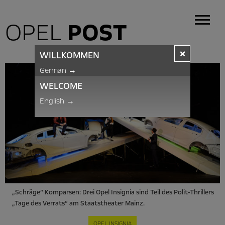
OPEL
POST
×
WILLKOMMEN
German
→
WELCOME
English
→
„Schräge“ Komparsen: Drei Opel Insignia sind Teil des Polit-Thrillers
„Tage des Verrats“ am Staatstheater Mainz.
OPEL INSIGNIA