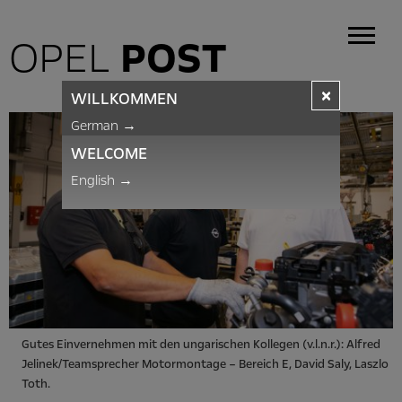
OPEL
POST
×
WILLKOMMEN
German
→
WELCOME
English
→
Gutes Einvernehmen mit den ungarischen Kollegen (v.l.n.r.): Alfred
Jelinek/Teamsprecher Motormontage – Bereich E, David Saly, Laszlo
Toth.