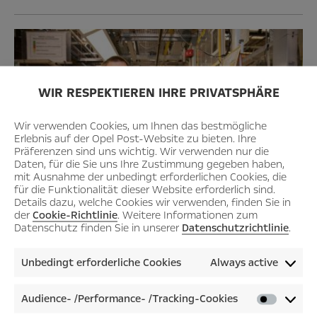
WIR RESPEKTIEREN IHRE PRIVATSPHÄRE
Wir verwenden Cookies, um Ihnen das bestmögliche
Erlebnis auf der Opel Post-Website zu bieten. Ihre
Präferenzen sind uns wichtig. Wir verwenden nur die
Daten, für die Sie uns Ihre Zustimmung gegeben haben,
mit Ausnahme der unbedingt erforderlichen Cookies, die
für die Funktionalität dieser Website erforderlich sind.
Details dazu, welche Cookies wir verwenden, finden Sie in
der
Cookie-Richtlinie
. Weitere Informationen zum
Datenschutz finden Sie in unserer
Datenschutzrichtlinie
.
David Saly
„Ein Instandhalter aus der Motormontage zum Beispiel hat
Unbedingt erforderliche Cookies
Always active
die ungarischen Kollegen am Anfang bei der Arbeit
begleitet“, fügt die Koordinatorin hinzu. Der Einstieg in das
Audience- /Performance- /Tracking-Cookies
Audienc
neue Arbeitsumfeld gelang schnell.