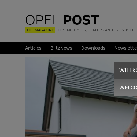
OPEL
POST
THE MAGAZINE
FOR EMPLOYEES, DEALERS AND FRIENDS OF
Articles
BlitzNews
Downloads
Newslette
WILL
WELC