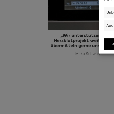
Unbe
Audi
„Wir unterstützen diese
Herzblutprojekt weiterhin
A
übermitteln gerne unsere Da
– Mirko Schwan –