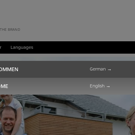
 THE BRAND
r
Languages
KOMMEN
German
→
OME
English
→