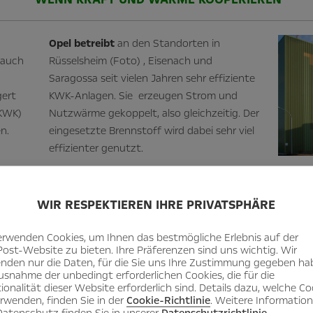
Opel betreibt
an den Standorten in
rauch
Rüsselsheim (Foto) , Eisenach und
Saragossa seit vielen Jahren sehr effiziente
gert
KWK-Anlagen. Sie erzeugen Strom und
(KWK)
Nutzwärme gekoppelt, also gleichzeitig. Der
n.
eingesetzte Brennstoff wird dabei sehr viel
effizienter genutzt.
WIR RESPEKTIEREN IHRE PRIVATSPHÄRE
erwenden Cookies, um Ihnen das bestmögliche Erlebnis auf der
Post-Website zu bieten. Ihre Präferenzen sind uns wichtig. Wir
„Da die mobilen Herausforderungen, die in diesem Zus
nden nur die Daten, für die Sie uns Ihre Zustimmung gegeben ha
das Auftanken mit Wasserstoff – beim stationären Gebr
usnahme der unbedingt erforderlichen Cookies, die für die
ergibt es absolut Sinn, die Brennstoffzelle bei der Geb
ionalität dieser Website erforderlich sind. Details dazu, welche Co
erwenden, finden Sie in der
Cookie-Richtlinie
. Weitere Informatio
Schwan überzeugt.
atenschutz finden Sie in unserer
Datenschutzrichtlinie
.