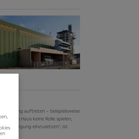
ammenhang auftreten – beispielsweise
ben,
auch im Haus keine Rolle spielen,
äudeversorgung einzusetzen“, ist
okies
nen