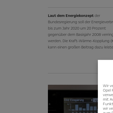
Laut dem Energiekonzept
der
Bundesregierung soll der Energieverb
bis zum Jahr 2020 um 20 Prozent
gegenüber dem Basisjahr 2008 verrin
werden. Die Kraft-Wärme-Kopplung 
kann einen großen Beitrag dazu leiste
Wir v
Opel 
verwe
mit A
Funkt
wir v
zum D