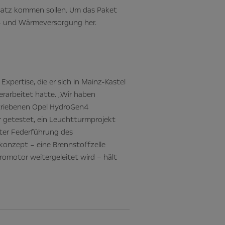
nsatz kommen sollen. Um das Paket
- und Wärmeversorgung her.
Expertise, die er sich in Mainz-Kastel
erarbeitet hatte. „Wir haben
triebenen Opel HydroGen4
r getestet, ein Leuchtturmprojekt
nter Federführung des
onzept – eine Brennstoffzelle
tromotor weitergeleitet wird – hält