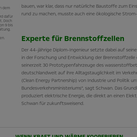
bauen, war klar, dass nur natürliche Baustoffe zum Ei
ten dem
rund zu machen, musste auch eine ökologische Strom
rd dafür
t. Doch
on 9 bis
altung.
Experte für Brennstoffzellen
en.
Der 44-jährige Diplom-Ingenieur setzte dabei auf seine 
in der Forschung und Entwicklung der Brennstoffzelle 
seinerzeit 30 Prototypenfahrzeuge des wasserstoffbe
deutschlandweit auf ihre Alltagstauglichkeit im Verkeh
(Clean Energy Partnership) von Industrie und Politik u
Bundesverkehrsministeriums“, sagt Schwan. Das Grundk
produziert elektrische Energie, die direkt an einen Elek
Schwan für zukunftsweisend.
WENN KRAFT UND WÄRME KOOPERIEREN