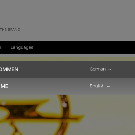
 THE BRAND
r
Languages
KOMMEN
German
→
OME
English
→