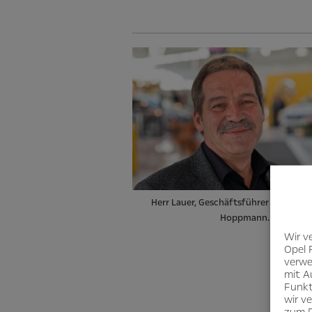
Herr Lauer, Geschäftsführer des Auto
Hoppmann.
Wir v
Opel 
verwe
mit A
Funkt
wir v
zum D