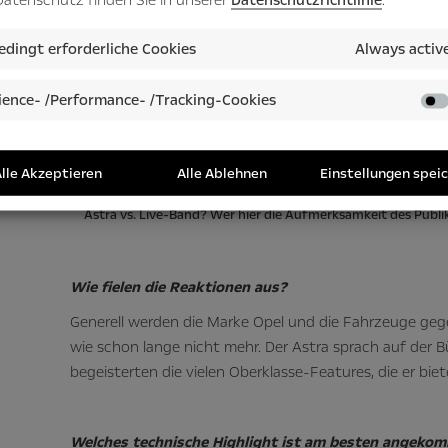
dingt erforderliche Cookies
Always activ
ence- /Performance- /Tracking-Cookies
lle Akzeptieren
Alle Ablehnen
Einstellungen spei
Astra vs. Live-Band? Wer hier die Aufmerksamkeit des Publiku
Wie fielen die Reaktionen aus?
Generell werden die Marke Opel und die Fahrzeuge g
wie schon lange nicht mehr. Der Astra sprach auf der 
begeisterten die vielen Oberklasse-Features, die er biet
Welches technische Highlight ist am besten angeko