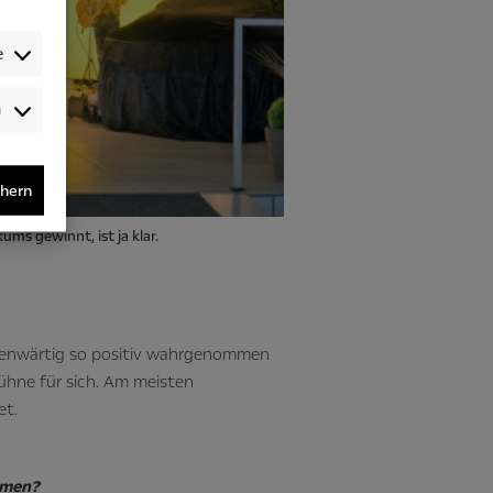
e
Audience-
/Performance-
/Tracking-
Cookies
chern
ms gewinnt, ist ja klar.
egenwärtig so positiv wahrgenommen
Bühne für sich. Am meisten
et.
mmen?