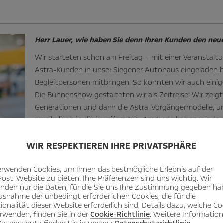
Herr Lauer, wie haben Sie denn Ihren Kunden den neu
Wir starteten schon am Freitag – mit einer Veranstaltun
Astra-Kunden in unser Siegener Autohaus eingeladen h
Begleitpersonen mitbringen. So konnten wir auch eini
Die Bühnenshow gestalteten wir als Zeitreise: Wir zeig
Generationen und dann die Astra-Vorgängermodelle, un
musikalisch in die jeweilige Zeit. Am Ende haben wir da
waren mächtig gespannt.
WIR RESPEKTIEREN IHRE PRIVATSPHÄRE
hauses
erwenden Cookies, um Ihnen das bestmögliche Erlebnis auf der
Post-Website zu bieten. Ihre Präferenzen sind uns wichtig. Wir
nden nur die Daten, für die Sie uns Ihre Zustimmung gegeben ha
usnahme der unbedingt erforderlichen Cookies, die für die
ionalität dieser Website erforderlich sind. Details dazu, welche Co
erwenden, finden Sie in der
Cookie-Richtlinie
. Weitere Informatio
atenschutz finden Sie in unserer
Datenschutzrichtlinie
.