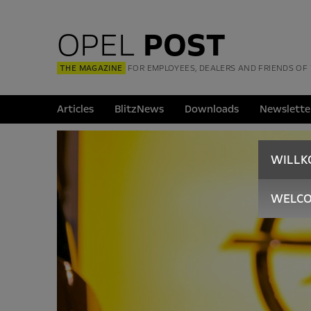
OPEL
POST
THE MAGAZINE
FOR EMPLOYEES, DEALERS AND FRIENDS OF
Articles
BlitzNews
Downloads
Newslette
WILL
WELC