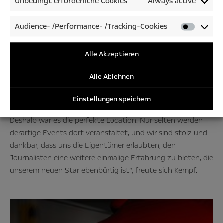
Unbedingt erforderliche Cookies
Always active
das System als „revolutionär“.
Audience- /Performance- /Tracking-Cookies
Audienc
/Perfor
Im imposanten Danubiana Meulensteen Art Museum
/Tracki
Alle Akzeptieren
konnten die Journalisten zuerst moderne Kunst
Cookies
bewundern, bevor sie sich mit Experten aus verschiedenen
Alle Ablehnen
Abteilungen über die Eindrücke unterhielten, die sie in den
vergangenen Stunden gesammelt hatten. „Das Danubiana
Einstellungen speichern
ist ebenso exquisit und einzigartig wie unser neuer Astra.
Deshalb war es die perfekte Location. Nur selten werden
derartige Events dort veranstaltet, und wir sind stolz und
dankbar, dass uns die Eigentümer erlaubten, den
Journalisten eine weitere einmalige Erfahrung zu bieten, die
unserem neuen Star ebenbürtig ist“, freute sich Kempf.