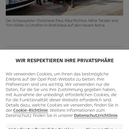
Die Schauspieler Christiane Paul, Rául Richter, Mina Tander and
Tim Wilde (v.l.)trafen in Bratislava auf den neuen Astra.
Das internationale Medienecho der beim Launch
WIR RESPEKTIEREN IHRE PRIVATSPHÄRE
anwesenden Journalisten bestätigt Kempfs Eindruck. So
schrieb die
Süddeutsche Zeitung
: „Es leuchtet die Straße
Wir verwenden Cookies, um Ihnen das bestmögliche
perfekt aus.“
BILD
erklärte: „Eine Kamera erkennt andere
Erlebnis auf der Opel Post-Website zu bieten. Ihre
Präferenzen sind uns wichtig. Wir verwenden nur die
Fahrzeuge, der Lichtkegel passt sich entsprechend an,
Daten, für die Sie uns Ihre Zustimmung gegeben haben,
während das Fernlicht eingeschaltet bleibt und die Nacht
mit Ausnahme der unbedingt erforderlichen Cookies, die
zum Tag macht. Einfach genial.“ Doch nicht nur
für die Funktionalität dieser Website erforderlich sind.
Details dazu, welche Cookies wir verwenden, finden Sie in
Publikationen aus der Opel-Heimat Deutschland
der
Cookie-Richtlinie
. Weitere Informationen zum
berichteten „freudestrahlend“ von der Innovation.
Datenschutz finden Sie in unserer
Datenschutzrichtlinie
.
stuff.co.nz
aus Neuseeland nannte die Lichter „etwas
Besonderes“ und
autonews.fr
aus Frankreich bezeichnete