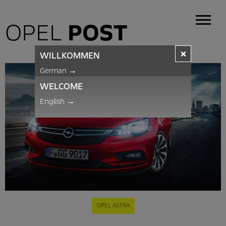
OPEL
POST
×
WILLKOMMEN
German
→
WELCOME
English
→
OPEL ASTRA