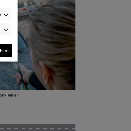
e
Audience-
/Performance-
/Tracking-
Cookies
chern
ter-Helden.