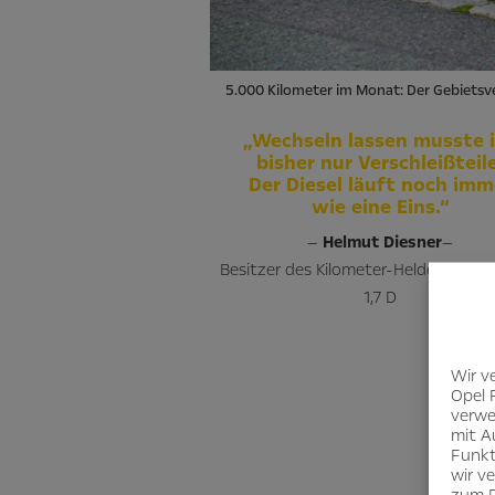
5.000 Kilometer im Monat: Der Gebietsve
„Wechseln lassen musste 
bisher nur Verschleißteile
Der Diesel läuft noch imm
wie eine Eins.“
—
Helmut Diesner
—
Besitzer des Kilometer-Helden Astra
1,7 D
Wir v
Opel 
verwe
mit A
Funkt
wir v
zum D