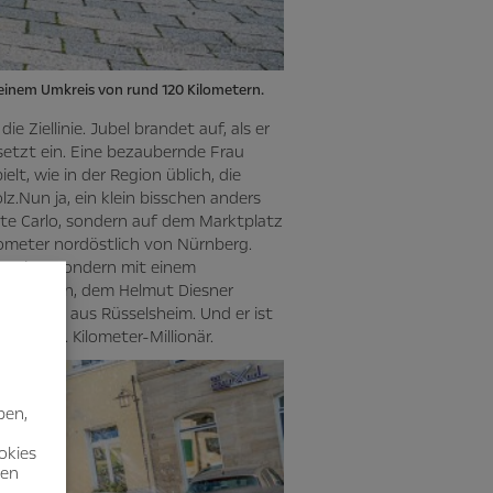
 einem Umkreis von rund 120 Kilometern.
ie Ziellinie. Jubel brandet auf, als er
setzt ein. Eine bezaubernde Frau
lt, wie in der Region üblich, die
olz.Nun ja, ein klein bisschen anders
nte Carlo, sondern auf dem Marktplatz
ometer nordöstlich von Nürnberg.
 Casino, sondern mit einem
. Der Wagen, dem Helmut Diesner
-PS-Astra aus Rüsselsheim. Und er ist
llionär. Kilometer-Millionär.
ben,
okies
nen