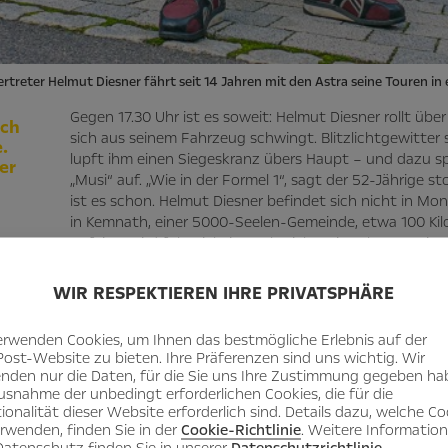
rtreter Helmut Diesner fährt seit 14 Jahren mit den Astra seine Touren in
Gegen 17.30 Uhr ist es soweit: Helmut Diesner rollt über d
ich
sich aus seinem Fahrzeug schwingt. Blitzlichtgewitter 
.
lupft ihm einen Siegeskranz übers Haupt – und dazu spie
er
„Musi“ auf. „Wie in der Formel 1“, sagt der 52-Jährige st
ist es schon. Helmut Diesner befindet sich nicht in Mo
in Kemnath, einer 5000-Seelen-Gemeinde, etwa 100 Kil
Gefeiert wird folgerichtig auch nicht mit Schampus im
 Kombi
oberpfälzischen Bier in der „Zoiglstube zum Hoiderer“
entstiegen ist, ist kein Formel 1-Bolide, sondern ein 82
WIR RESPEKTIEREN IHRE PRIVATSPHÄRE
soeben nicht Formel 1-Weltmeister geworden, sondern Mi
erwenden Cookies, um Ihnen das bestmögliche Erlebnis auf der
Post-Website zu bieten. Ihre Präferenzen sind uns wichtig. Wir
nden nur die Daten, für die Sie uns Ihre Zustimmung gegeben ha
usnahme der unbedingt erforderlichen Cookies, die für die
ionalität dieser Website erforderlich sind. Details dazu, welche Co
erwenden, finden Sie in der
Cookie-Richtlinie
. Weitere Informatio
atenschutz finden Sie in unserer
Datenschutzrichtlinie
.