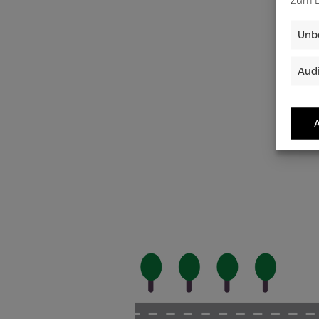
Unbe
Audi
A