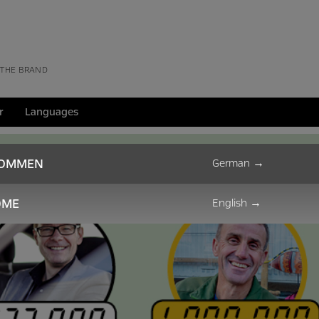
 THE BRAND
r
Languages
KOMMEN
German
→
OME
English
→