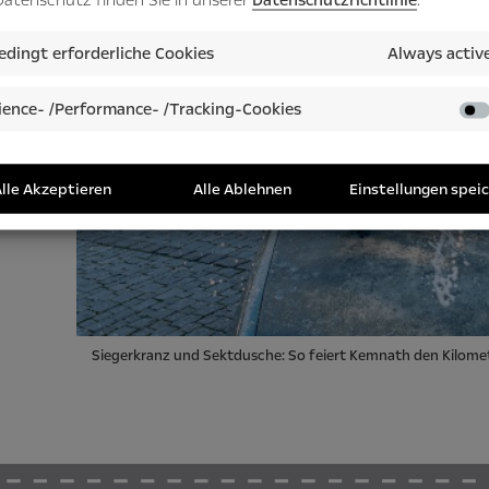
dingt erforderliche Cookies
Always activ
ence- /Performance- /Tracking-Cookies
lle Akzeptieren
Alle Ablehnen
Einstellungen spei
Siegerkranz und Sektdusche: So feiert Kemnath den Kilome