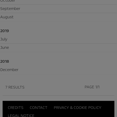
October
September
August
2019
July
June
2018
December
PAGE 1/1
7 RESULTS
CREDITS
CONTACT
PRIVACY & COOKIE POLICY
LEGAL NOTICE