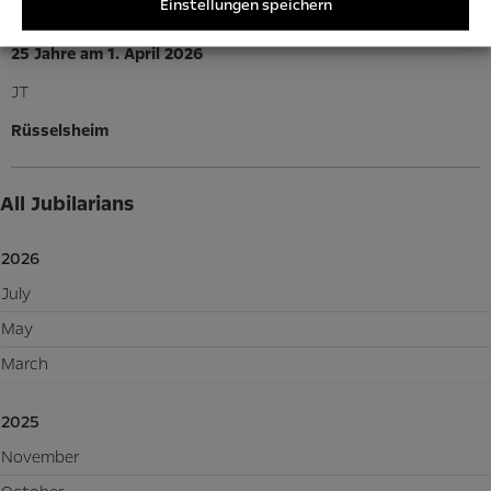
Einstellungen speichern
THORSTEN WEBER
25 Jahre am 1. April 2026
JT
Rüsselsheim
All Jubilarians
2026
July
May
March
2025
November