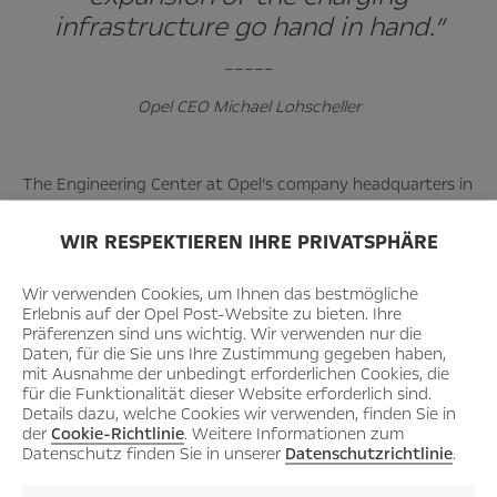
infrastructure go hand in hand.”
–––––
Opel CEO Michael Lohscheller
The Engineering Center at Opel’s company headquarters in
Rüsselsheim will become a laboratory for electric-mobility:
WIR RESPEKTIEREN IHRE PRIVATSPHÄRE
Together with Kassel University, FLAVIA IT and PLUG’n
CHARGE, the two latter companies that specialize in
Wir verwenden Cookies, um Ihnen das bestmögliche
charging infrastructure, the carmaker will conduct research
Erlebnis auf der Opel Post-Website zu bieten. Ihre
into the ideal setup of the electricity grid for the future.
Präferenzen sind uns wichtig. Wir verwenden nur die
The three-year project “E-Mobility-LAB Hessen” is
Daten, für die Sie uns Ihre Zustimmung gegeben haben,
mit Ausnahme der unbedingt erforderlichen Cookies, die
scheduled to receive supportfrom the Hessian Ministry for
für die Funktionalität dieser Website erforderlich sind.
Economy, Energy, Transport and State Development with
Details dazu, welche Cookies wir verwenden, finden Sie in
der
Cookie-Richtlinie
. Weitere Informationen zum
funds provided by the European Regional Development
Datenschutz finden Sie in unserer
Datenschutzrichtlinie
.
Fund. In return, Opel will set up an intelligent charging and
infrastructure system for electric cars in its Engineering