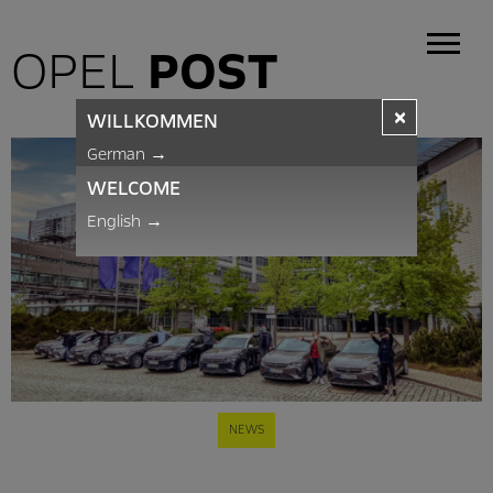
OPEL
POST
×
WILLKOMMEN
German
→
WELCOME
English
→
NEWS