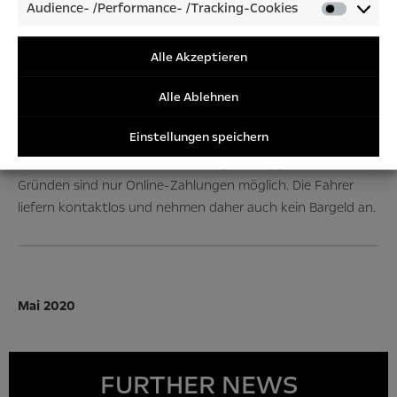
Audience- /Performance- /Tracking-Cookies
Audienc
perfekt für die innerstädtische Lieferung geeignet.
/Perfor
Besondere Zeiten erfordern besondere Maßnahmen. Opel
/Tracki
Alle Akzeptieren
leistet seinen Beitrag dazu, Deutschland mobil zu halten“,
Cookies
sagt Opel Deutschland-Chef Andreas Marx.
Alle Ablehnen
Bestellt werden kann bei „Mainz liefert“ ausschließlich
Einstellungen speichern
online zwischen 17 und 21 Uhr. Pro Lieferung wird eine
Gebühr von drei bis fünf Euro fällig. Aus hygienischen
Gründen sind nur Online-Zahlungen möglich. Die Fahrer
liefern kontaktlos und nehmen daher auch kein Bargeld an.
Mai 2020
FURTHER NEWS