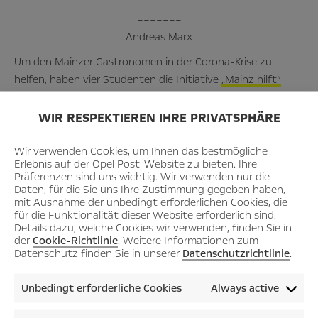
–––––––
Andreas Marx
Um den Mainzer Gastronomen in der Corona-Krise zu
helfen, haben vier Studenten die Initiative
„Mainz hilft“
gegründet. Gemeinsam mit vielen Freunde und Helfern
haben sie einen kontaktlosen Lieferservice in alle Stadtteile
WIR RESPEKTIEREN IHRE PRIVATSPHÄRE
aufgebaut. Da die rheinland-pfälzische Landeshauptstadt
in unmittelbarer Nähe zum Opel-Standort Rüsselsheim
Wir verwenden Cookies, um Ihnen das bestmögliche
Erlebnis auf der Opel Post-Website zu bieten. Ihre
liegt und der Bundesligist 1. FSV Mainz 05 in der „Opel
Präferenzen sind uns wichtig. Wir verwenden nur die
Arena“ spielt, unterstützt auch der Automobilhersteller die
Daten, für die Sie uns Ihre Zustimmung gegeben haben,
mit Ausnahme der unbedingt erforderlichen Cookies, die
Aktion. Acht neue Corsa und batterie-elektrische Corsa-e
für die Funktionalität dieser Website erforderlich sind.
wurden für „Mainz liefert“ zur Verfügung gestellt. Sie
Details dazu, welche Cookies wir verwenden, finden Sie in
beliefern die Bürger der Stadt mit Gerichten aus ihren
der
Cookie-Richtlinie
. Weitere Informationen zum
Datenschutz finden Sie in unserer
Datenschutzrichtlinie
.
Lieblingsrestaurants.
„Das ist eine starke, solidarische Initiative. Gerne
Unbedingt erforderliche Cookies
Always active
unterstützen wir die Gastronomen und ‚Mainz liefert‘ mit
unserem neuen Corsa. Gerade der emissionsfreie Corsa-e ist