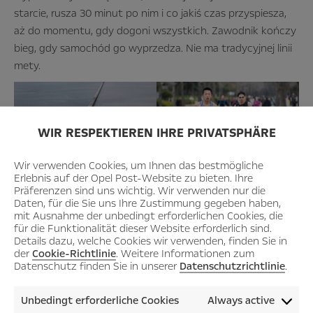
starcie, rusza 30 minut po nim i co jakiś czas przyspiesza,
aż do momentu, gdy dogoni wszystkich. Zawodnik kończy
bieg, gdy samochód go wyprzedza. Nie ma tradycyjnej linii
mety.
WIR RESPEKTIEREN IHRE PRIVATSPHÄRE
Wir verwenden Cookies, um Ihnen das bestmögliche
Erlebnis auf der Opel Post-Website zu bieten. Ihre
Präferenzen sind uns wichtig. Wir verwenden nur die
Daten, für die Sie uns Ihre Zustimmung gegeben haben,
mit Ausnahme der unbedingt erforderlichen Cookies, die
für die Funktionalität dieser Website erforderlich sind.
Details dazu, welche Cookies wir verwenden, finden Sie in
der
Cookie-Richtlinie
. Weitere Informationen zum
Datenschutz finden Sie in unserer
Datenschutzrichtlinie
.
Biegnie cały świat – Szwecja Holandia Osaka Melbern.
Unbedingt erforderliche Cookies
Always active