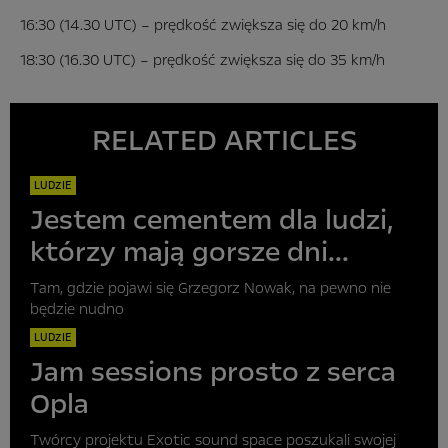
16:30 (14.30 UTC) – prędkość zwiększa się do 20 km/h
18:30 (16.30 UTC) – prędkość zwiększa się do 35 km/h
RELATED ARTICLES
LUDZIE
Jestem cementem dla ludzi,
którzy mają gorsze dni...
Tam, gdzie pojawi się Grzegorz Nowak, na pewno nie
będzie nudno
LUDZIE
Jam sessions prosto z serca
Opla
Twórcy projektu Exotic sound space poszukali swojej