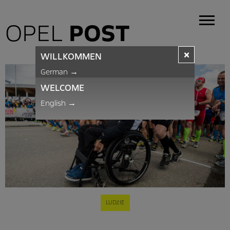
OPEL
POST
×
WILLKOMMEN
German
→
WELCOME
English
→
LUDZIE