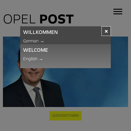
OPEL
POST
×
WILLKOMMEN
German
→
WELCOME
English
→
SZENTGOTTHÁRD