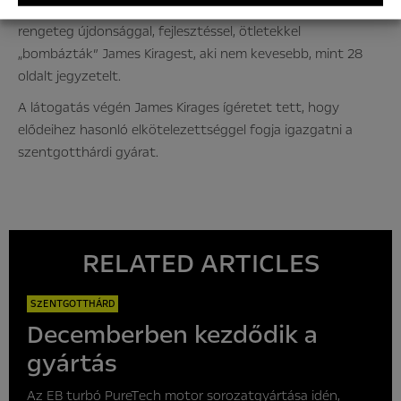
A két és fél nap programja nagyon sűrű volt, a kollégák
rengeteg újdonsággal, fejlesztéssel, ötletekkel
„bombázták” James Kiragest, aki nem kevesebb, mint 28
oldalt jegyzetelt.
A látogatás végén James Kirages ígéretet tett, hogy
elődeihez hasonló elkötelezettséggel fogja igazgatni a
szentgotthárdi gyárat.
RELATED ARTICLES
SZENTGOTTHÁRD
Decemberben kezdődik a
gyártás
Az EB turbó PureTech motor sorozatgyártása idén,