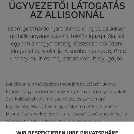
ÜGYVEZETŐI LÁTOGATÁS
AZ ALLISONNÁL
Szentgotthárdon járt James Kirages, az Allison
globális anyagellátásért felelős igazgatója, aki
egyben a magyarországi összeszerelő üzem
felügyeletét is ellátja. A korábbi igazgató, Greg
Chaney múlt év májusában vonult nyugdíjba.
Bár ebben a minőségében most járt itt először, James
Kirages nagyon jól ismeri a Szentgotthárdon folyó munkát.
Sok kollégával volt már személyes és szinte napi
kapcsolata, elsősorban a logisztika területén. A mostani
látogatása ismerkedés volt a teljes gyár tevékenységével, a
termeléstől a logisztikán át a vám és pénzügyi
folyamatokig.
WIR RESPEKTIEREN IHRE PRIVATSPHÄRE