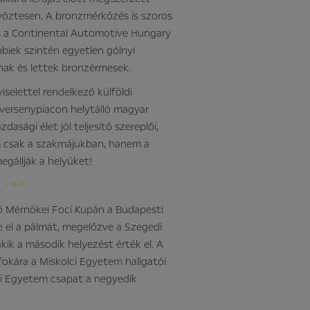
 győztesen. A bronzmérkőzés is szoros
és a Continental Automotive Hungary
őbbiek szintén egyetlen gólnyi
nak és lettek bronzérmesek.
selettel rendelkező külföldi
a versenypiacon helytálló magyar
zdasági élet jól teljesítő szereplői,
m csak a szakmájukban, hanem a
egállják a helyüket!
* * *
vő Mérnökei Foci Kupán a Budapesti
 el a pálmát, megelőzve a Szegedi
k a második helyezést érték el. A
okára a Miskolci Egyetem hallgatói
yi Egyetem csapat a negyedik