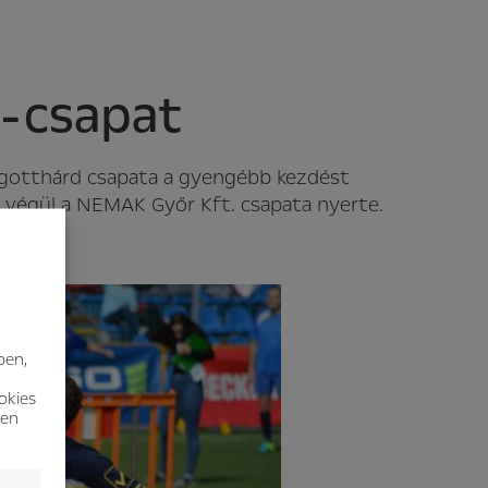
l-csapat
tgotthárd csapata a gyengébb kezdést
 végül a NEMAK Győr Kft. csapata nyerte.
ben,
okies
nen