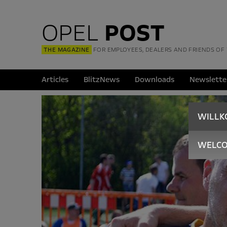
OPEL
POST
THE MAGAZINE
FOR EMPLOYEES, DEALERS AND FRIENDS OF
Articles
BlitzNews
Downloads
Newslette
WILL
WELC