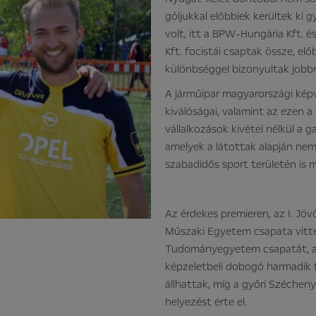
góljukkal előbbiek kerültek ki
volt, itt a BPW-Hungária Kft. 
Kft. focistái csaptak össze, el
különbséggel bizonyultak jobb
A járműipar magyarországi képvi
kiválóságai, valamint az ezen 
vállalkozások kivétel nélkül a ga
amelyek a látottak alapján ne
szabadidős sport területén is m
Az érdekes premieren, az I. Jö
Műszaki Egyetem csapata vitte
Tudományegyetem csapatát, aki
képzeletbeli dobogó harmadik f
állhattak, míg a győri Széchen
helyezést érte el.