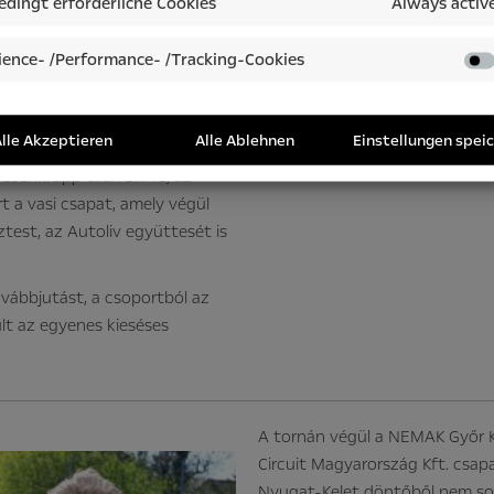
dingt erforderliche Cookies
Always activ
obert Bosch ellen léptek
et. A második meccsen az
ence- /Performance- /Tracking-Cookies
ntgotthárdi csapat. A harmadik
a az Opel különítmény, sok
gólra váltani, így végül a
lle Akzeptieren
Alle Ablehnen
Einstellungen spei
követő három meccset viszont
ssenkrupp ellen 5:1-re, az
rt a vasi csapat, amely végül
est, az Autoliv együttesét is
ovábbjutást, a csoportból az
ült az egyenes kieséses
A tornán végül a NEMAK Győr Kf
Circuit Magyarország Kft. csap
Nyugat-Kelet döntőből nem sok