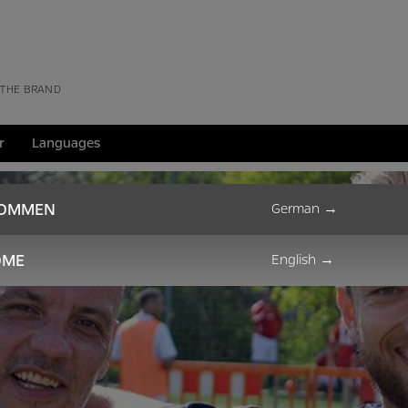
 THE BRAND
r
Languages
KOMMEN
German
→
OME
English
→