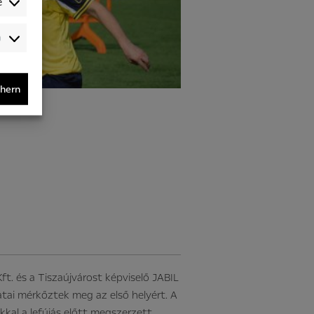
e
Audience-
/Performance-
/Tracking-
Cookies
chern
t. és a Tiszaújvárost képviselő JABIL
atai mérkőztek meg az első helyért. A
kal a lefújás előtt megszerzett