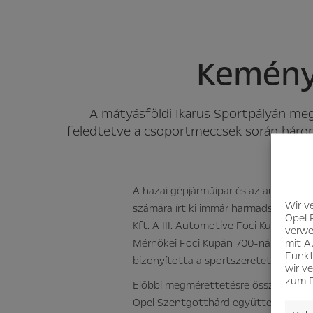
Keménye
A mátyásföldi Ikarus Sportpályán me
feledtetve a csoportmeccsek során három
A hazai gépjárműipar és az autógyár
Wir v
számára írt ki immár harmadszor kisp
Opel 
Kft. A III. Automotive Foci Kupán és
verwe
mit A
Mérnökei Foci Kupán 700-nál is több f
Funkt
bizonyította a sportszeretetét.
wir v
zum D
Előbbi megmérettetésre összesen 56
Opel Szentgotthárd együttese. A go