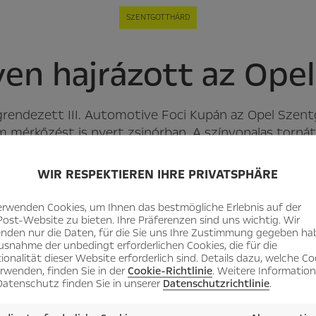
SZENTGOTTHÁRD
n hajrázott az Ope
grendezett III. Automotive Foci Kupán az Opel Szen
 mérkőzést is nyert zsinórban. A színvonalas tornát
WIR RESPEKTIEREN IHRE PRIVATSPHÄRE
tás meghatározó szereplői
erwenden Cookies, um Ihnen das bestmögliche Erlebnis auf der
ályás focitornát a PromoSport
Post-Website zu bieten. Ihre Präferenzen sind uns wichtig. Wir
 a most bemutatkozott I. Jövő
nden nur die Daten, für die Sie uns Ihre Zustimmung gegeben ha
usnahme der unbedingt erforderlichen Cookies, die für die
ocibarát sorakozott fel, és
ionalität dieser Website erforderlich sind. Details dazu, welche Co
erwenden, finden Sie in der
Cookie-Richtlinie
. Weitere Informatio
atenschutz finden Sie in unserer
Datenschutzrichtlinie
.
 csapat nevezett, köztük az
tthárdiak a B-csoportba