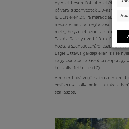
Unbe
nyertek besorolást, ahol elsőként a R
pályára, s szenvedtek 3.0-as vereség
Audi
IBIDEN ellen 2:0-ra maradt alul a sze
meccsre mintha megtáltosodott voln
meleg helyzetet azonban nem sikerült 
A
Takata Safety nyert 1:0-ra. Az ezt 
hozta a szentgotthárdi csapat. A Thy
Eagle Ottawa gárdája ellen 4:1-re nye
nagy csatában a későbbi csoportgyőzt
két vállra fektette (1:0).
A remek hajrá végül sajnos nem ért t
említett Autoliv mellett a Takata ker
szakaszba.