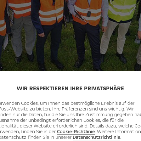
WIR RESPEKTIEREN IHRE PRIVATSPHÄRE
erwenden Cookies, um Ihnen das bestmögliche Erlebnis auf der
Post-Website zu bieten. Ihre Präferenzen sind uns wichtig. Wir
nden nur die Daten, für die Sie uns Ihre Zustimmung gegeben ha
usnahme der unbedingt erforderlichen Cookies, die für die
ionalität dieser Website erforderlich sind. Details dazu, welche Co
erwenden, finden Sie in der
Cookie-Richtlinie
. Weitere Informatio
OPEL SZENTGOTTHÁRD
atenschutz finden Sie in unserer
Datenschutzrichtlinie
.