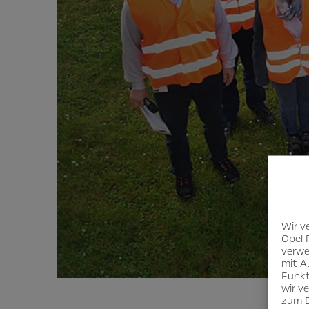
Wir v
Opel 
verwe
mit A
Funkt
wir v
zum D