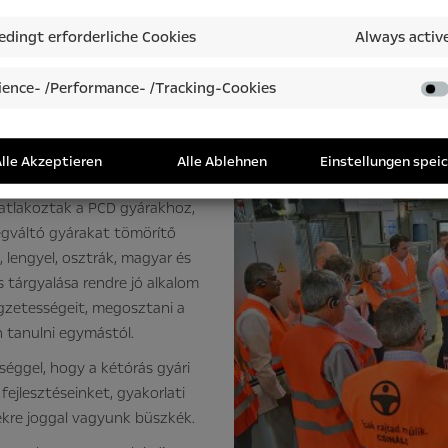
dingt erforderliche Cookies
Always activ
rigazgatók Szentgo
ence- /Performance- /Tracking-Cookies
havi értekezletüket Szentgotthárdon a PSA csoport P
lle Akzeptieren
Alle Ablehnen
Einstellungen spei
csatlakoztak a PCD gyárakhoz,
ségváltó gyárakat tömörítő
, lengyel, osztrák, magyar és
 tárgyalása rendre jó alkalom
egzetességeit, megosztani a
en tanulni egymástól.
séggel, hogy a kétórás gyári
ejlesztéseinket, gyakorlati
ekre joggal vagyunk büszkék.