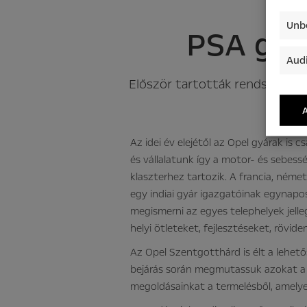
Unbe
PSA gyá
Audi
Először tartották rendszeres 
A
Az idei év elejétől az Opel gyárak is 
és vállalatunk így a motor- és sebes
klaszterhez tartozik. A francia, német
egy indiai gyár igazgatóinak egynapos
megismerni az egyes telephelyek jell
helyi ötleteket, fejlesztéseket, rövid
Az Opel Szentgotthárd is élt a lehető
bejárás során megmutassuk azokat a f
megoldásainkat a termelésből, amely