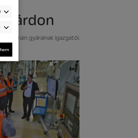
e
tthárdon
Audience-
/Performance-
owertrain gyárainak igazgatói.
/Tracking-
Cookies
chern