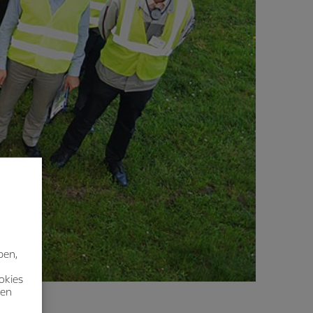
ben,
okies
nen