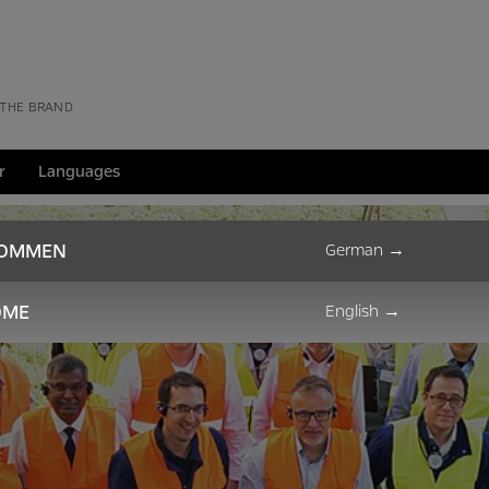
 THE BRAND
r
Languages
KOMMEN
German
→
OME
English
→