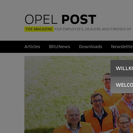
OPEL
POST
THE MAGAZINE
FOR EMPLOYEES, DEALERS AND FRIENDS OF
Articles
BlitzNews
Downloads
Newslette
WILL
WELC