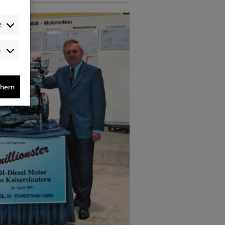
e
Audience-
/Performance-
/Tracking-
Cookies
chern