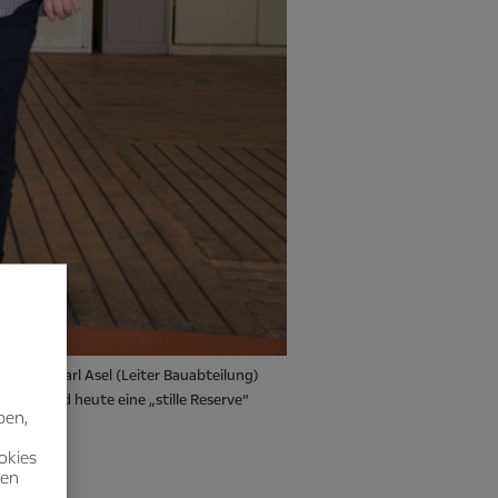
rtung), Karl Asel (Leiter Bauabteilung)
gte – und heute eine „stille Reserve“
ben,
okies
nen