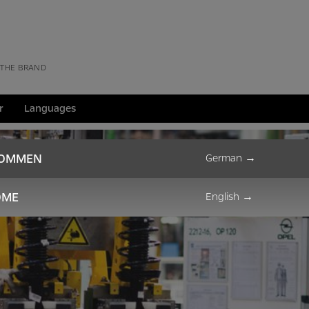
 THE BRAND
r
Languages
KOMMEN
German
→
OME
English
→