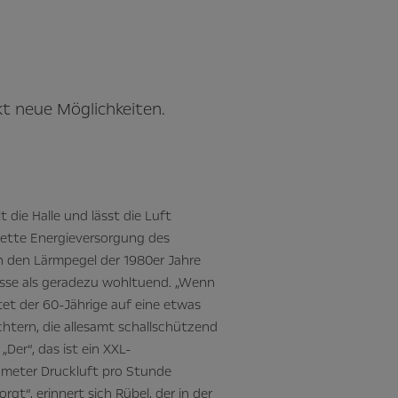
t neue Möglichkeiten.
 die Halle und lässt die Luft
plette Energieversorgung des
h den Lärmpegel der 1980er Jahre
isse als geradezu wohltuend. „Wenn
tet der 60-Jährige auf eine etwas
tern, die allesamt schallschützend
Der“, das ist ein XXL-
kmeter Druckluft pro Stunde
rgt“, erinnert sich Rübel, der in der