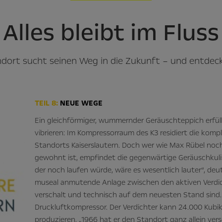
Alles bleibt im Fluss
ndort sucht seinen Weg in die Zukunft – und entdeck
TEIL 8:
NEUE WEGE
Ein gleichförmiger, wummernder Geräuschteppich erfüllt
vibrieren: Im Kompressorraum des K3 residiert die kom
Standorts Kaiserslautern. Doch wer wie Max Rübel noc
gewohnt ist, empfindet die gegenwärtige Geräuschkul
der noch laufen würde, wäre es wesentlich lauter“, deu
museal anmutende Anlage zwischen den aktiven Verdich
verschalt und technisch auf dem neuesten Stand sind. „
Druckluftkompressor. Der Verdichter kann 24.000 Kubi
produzieren. „1966 hat er den Standort ganz allein verso