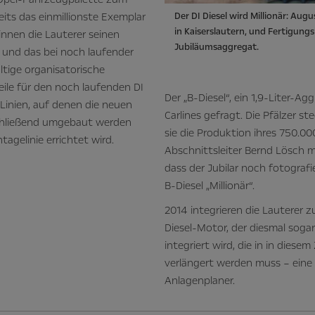
its das einmillionste Exemplar
Der DI Diesel wird Millionär: Augu
in Kaiserslautern, und Fertigungs
innen die Lauterer seinen
Jubiläumsaggregat.
n, und das bei noch laufender
ltige organisatorische
teile für den noch laufenden DI
Der „B-Diesel“, ein 1,9-Liter-Agg
 Linien, auf denen die neuen
Carlines gefragt. Die Pfälzer st
chließend umgebaut werden
sie die Produktion ihres 750.0
agelinie errichtet wird.
Abschnittsleiter Bernd Lösch m
dass der Jubilar noch fotograf
B-Diesel „Millionär“.
2014 integrieren die Lauterer z
Diesel-Motor, der diesmal sogar
integriert wird, die in in diese
verlängert werden muss – eine 
Anlagenplaner.