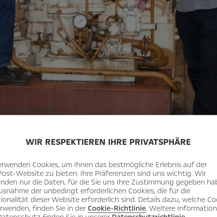
WIR RESPEKTIEREN IHRE PRIVATSPHÄRE
annter (v.l.): Max Rübel (Leiter Energie- und Umweltmanagement, Prozesswa
erwenden Cookies, um Ihnen das bestmögliche Erlebnis auf der
Post-Website zu bieten. Ihre Präferenzen sind uns wichtig. Wir
gung) besuchen den Druckluftkompressor, der 1966 das Werk allein versor
nden nur die Daten, für die Sie uns Ihre Zustimmung gegeben ha
usnahme der unbedingt erforderlichen Cookies, die für die
ionalität dieser Website erforderlich sind. Details dazu, welche Co
erwenden, finden Sie in der
Cookie-Richtlinie
. Weitere Informatio
atenschutz finden Sie in unserer
Datenschutzrichtlinie
.