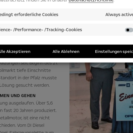
ter aus den Anfangszeiten
dingt erforderliche Cookies
Always activ
e Druckluftkompressor in
ch heute noch brächte er seine
ence- /Performance- /Tracking-Cookies
er darf er guten Gewissens zur
d er ist ein Beleg dafür, dass
 mitgeholfen hat, den Standort
lle Akzeptieren
Alle Ablehnen
Einstellungen spei
eschichte zu führen. Die
älzungen seit Beginn des 21.
lmarkt tiefe Einschnitte
Standort in der Pfalz musste
 Lösung gesucht werden.
MMEN UND GEHEN
igung ausgelaufen. Über 5,6
in fast 20 Jahren produziert.
allmotor, ist eine nicht
hieden. Vom DI Diesel
 Opel-Fahrzeugpalette zum