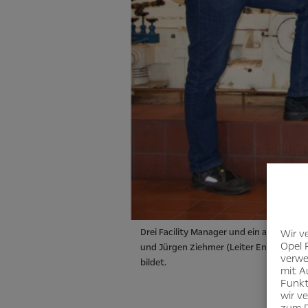
Drei Facility Manager und ein alter Bek
Wir v
Opel 
und Jürgen Ziehmer (Leiter Energieverso
verwe
bildet.
mit A
Funkt
wir v
zum D