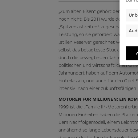
„Zum alten Eisen“ gehört der Verdich
Unbe
noch nicht: Bis 2011 wurde der rüstig
„Spitzenlastzeiten“ zugeschaltet. Au
Audi
Leistung, so sie gefordert wäre – dah
„stillen Reserve“ gerechnet werden. Un
selbst das betagteste Stück Technik
A
durch die bewegtesten Jahre seiner G
politischen und wirtschaftlichen Umw
Jahrhundert haben auf dem Automobi
hinterlassen, und auch für den Opel-
intensiv nach einer zukunftsfähigen
MOTOREN FÜR MILLIONEN: EIN KO
1999 ist die „Familie II“-Motorenfert
Millionen Einheiten haben die Pfälzer 
Dem Nachfolgemodell, einem Leichtmet
annähernd so lange Lebensdauer besc
dagegen, der fast in der kompletten