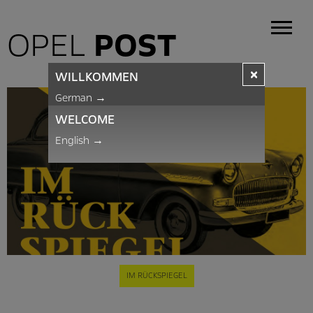
OPEL
POST
×
WILLKOMMEN
German
→
WELCOME
English
→
IM RÜCKSPIEGEL