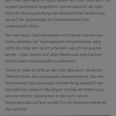
doch die Opel-Beschäftigten lassen sich durchaus auch für
andere Sportarten begeistern. Darum besucht die Opel
Post die Hockeyabteilung des Rüsselsheimer Ruderclubs,
die auf der Sportanlage am Sommerdamm ihrer
Leidenschaft frönt.
Von Karl Heuß, Opel-Mitarbeiter im Einkauf und Hockey-
Crack, erfahren die Trainingsgäste beispielsweise, dass
nicht die Inder den Sport erfanden, wie oft behauptet
werde – nein, bereits auf alten Reliefs aus griechischen
Antike seien Hockeyspieler zu erkennen.
Vielleicht wäre es 2016 an der Zeit, dass auch die breite
Öffentlichkeit das Hockeyspiel wiederentdeckt. Wie der
renommierte Sportjournalist Ronald Reng anlässlich der
Olympischen Spiele in Rio jüngst schrieb, ist Feldhockey
eine der letzten Sportarten, in der noch nie ein
Dopingskandal ruchbar wurde. Für ein positives Image ist
also gesorgt.