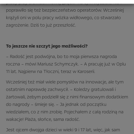
pracy przy drzwiach nowej „piątki” na tym wydziale. No i
poprawiło się też bezpieczeństwo operatorów. Wcześniej
krążyli oni w polu pracy wózka widłowego, co stwarzało
zagrożenie. Dziś to już przeszłość.
To jeszcze nie szczyt jego możliwości?
– Radość jest podwójna, bo to moja pierwsza nagroda
roczna – mówi Mariusz Schymczyk. – A pracuję już w Oplu
11 lat. Najpierw na Tłoczni, teraz w Karoserii.
Wcześniej też miał wiele pomysłów na innowacje, ale tym
ostatnim naprawdę zachwycił. – Koledzy gratulowali i
żartowali, żebym podzielił się z nimi finansowym dodatkiem
do nagrody – śmieje się. – Ja jednak od początku
wiedziałem, co z nim zrobię. Pojechałem z całą rodziną na
wakacje! Plaża, słońce, sama radość.
Jest ojcem dwojga dzieci w wieki 9 i 17 lat, więc, jak sam