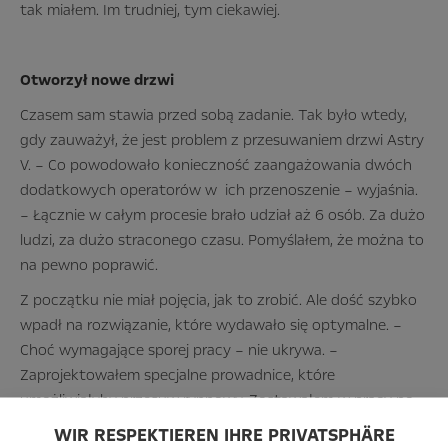
tak miałem. Im trudniej, tym ciekawiej.
Otworzył nowe drzwi
Czasem sam stawia przed sobą zadanie. Tak było wtedy,
gdy zauważył, że jest problem z przesuwaniem drzwi Astry
V. – Co powodowało konieczność zaangażowania dwóch
dodatkowych operatorów w ich przenoszenie – wyjaśnia.
– Łącznie w całym procesie brało udział aż 6 osób. Za dużo
ludzi, za dużo straconego czasu. Pomyślałem, że można to
na pewno poprawić.
Z początku nie miał pojęcia, jak to zrobić. Ale dość szybko
wpadł na rozwiązanie, które wydawało się optymalne. –
Choć wymagające sporej pracy – nie ukrywa. –
Zaprojektowałem specjalne prowadnice, które
umożliwiałyby przesuw rynnowy. Zostawałem w pracy po
godzinach i krok po kroku tworzyłem ich model.
WIR RESPEKTIEREN IHRE PRIVATSPHÄRE