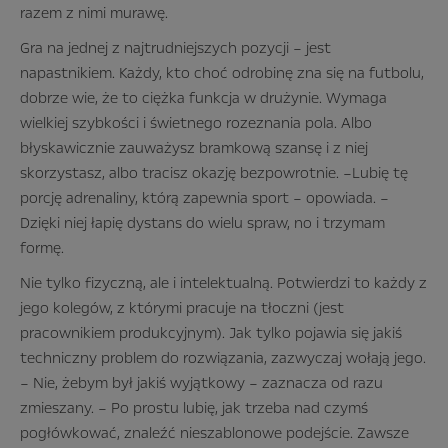
razem z nimi murawę.
Gra na jednej z najtrudniejszych pozycji – jest
napastnikiem. Każdy, kto choć odrobinę zna się na futbolu,
dobrze wie, że to ciężka funkcja w drużynie. Wymaga
wielkiej szybkości i świetnego rozeznania pola. Albo
błyskawicznie zauważysz bramkową szansę i z niej
skorzystasz, albo tracisz okazję bezpowrotnie. –Lubię tę
porcję adrenaliny, którą zapewnia sport – opowiada. –
Dzięki niej łapię dystans do wielu spraw, no i trzymam
formę.
Nie tylko fizyczną, ale i intelektualną. Potwierdzi to każdy z
jego kolegów, z którymi pracuje na tłoczni (jest
pracownikiem produkcyjnym). Jak tylko pojawia się jakiś
techniczny problem do rozwiązania, zazwyczaj wołają jego.
– Nie, żebym był jakiś wyjątkowy – zaznacza od razu
zmieszany. – Po prostu lubię, jak trzeba nad czymś
pogłówkować, znaleźć nieszablonowe podejście. Zawsze