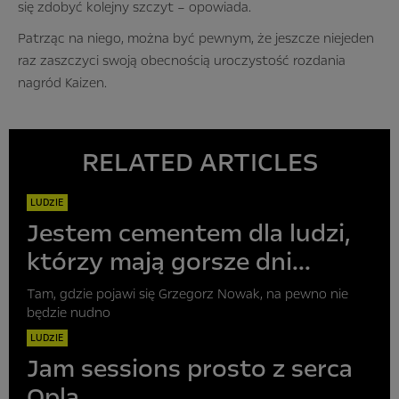
się zdobyć kolejny szczyt – opowiada.
Patrząc na niego, można być pewnym, że jeszcze niejeden
raz zaszczyci swoją obecnością uroczystość rozdania
nagród Kaizen.
RELATED ARTICLES
LUDZIE
Jestem cementem dla ludzi,
którzy mają gorsze dni...
Tam, gdzie pojawi się Grzegorz Nowak, na pewno nie
będzie nudno
LUDZIE
Jam sessions prosto z serca
Opla