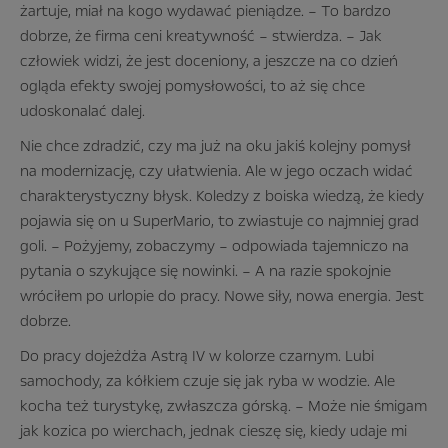
żartuje, miał na kogo wydawać pieniądze. – To bardzo
dobrze, że firma ceni kreatywność – stwierdza. – Jak
człowiek widzi, że jest doceniony, a jeszcze na co dzień
ogląda efekty swojej pomysłowości, to aż się chce
udoskonalać dalej.
Nie chce zdradzić, czy ma już na oku jakiś kolejny pomysł
na modernizację, czy ułatwienia. Ale w jego oczach widać
charakterystyczny błysk. Koledzy z boiska wiedzą, że kiedy
pojawia się on u SuperMario, to zwiastuje co najmniej grad
goli. – Pożyjemy, zobaczymy – odpowiada tajemniczo na
pytania o szykujące się nowinki. – A na razie spokojnie
wróciłem po urlopie do pracy. Nowe siły, nowa energia. Jest
dobrze.
Do pracy dojeżdża Astrą IV w kolorze czarnym. Lubi
samochody, za kółkiem czuje się jak ryba w wodzie. Ale
kocha też turystykę, zwłaszcza górską. – Może nie śmigam
jak kozica po wierchach, jednak cieszę się, kiedy udaje mi