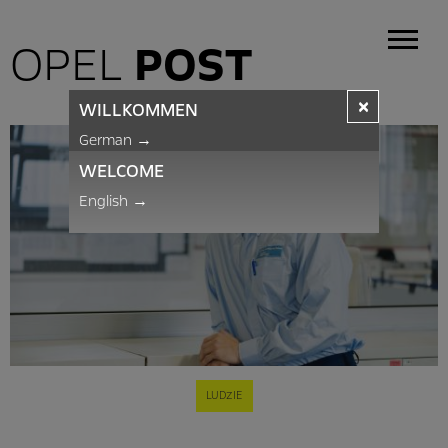
OPEL
POST
×
WILLKOMMEN
German
→
WELCOME
English
→
LUDZIE